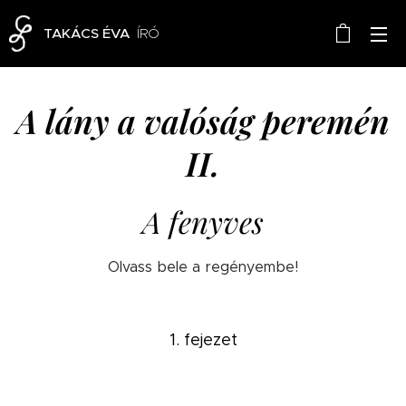
TAKÁCS ÉVA
ÍRÓ
A lány a valóság peremén
II.
A fenyves
Olvass bele a regényembe!
1. fejezet