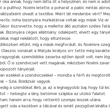
z oka annak, hogy nem látta őt a helyszínen, és nem is adot
t a pulthoz, Noémi letette a poharat a palóc mintás abrossz
álózatként olvadt a textilbe. Miért lát mindenbe vért? Meg
smerős, noha bizonyára munkatársai voltak egy másik Viz-ár 
 Ekkor észrevette, hogy a mellette álló asztalon széles fat
k. Bizonyára céges ellátmány: odalépett, elvett egy tány
kkal, majd nekilátott, hogy eltüntesse.
 időközben eltűnt, míg a másik megfordult, és Noémire szeg
n. Olaszos vonásait a Mátyás királyos orr tette még karakt
l ragyogtak, szemöldöke zavarba ejtően ápolt volt, nem lóg
ból. Ő is szendvicset vett magának, miközben Noémi zavar
úpozott tányérját.
n ezekkel a szendvicsekkel – mondta a férfi és megtörölt
l. – Szia, Boldizsár vagyok.
ig a szendókat illeti, ja, az a legnagyobb baj, hogy túl kics
tot – hebegte a lány, betömve szájába az utolsó falatot.
tam, hanem arra, hogy rettentő szomjas leszek utána.
egett oda a kezében a tálcával és ismét pezsgővel kínálta 