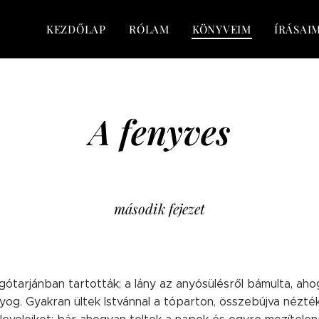
KEZDŐLAP
RÓLAM
KÖNYVEIM
ÍRÁSAI
A fenyves
második fejezet
lgótarjánban tartották; a lány az anyósülésről bámulta, ah
yog. Gyakran ültek Istvánnal a tóparton, összebújva nézté