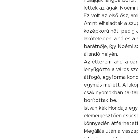
hullajtják lángba boru
lettek az ágak, Noémi
Ez volt az első ősz, am
Amint elhaladtak a szu
középkorú nőt, pedig 
lakótelepen, a tó és a
barátnője, így Noémi sz
állandó helyén.
Az étterem, ahol a par
lenyűgözte a város sz
átfogó, egyforma konc
egymás mellett. A lakó
csak nyomokban tartalm
borítottak be.
István kék Hondája egy 
elemei ijesztően csúcs
könnyedén átférhetett 
Megállás után a visszap