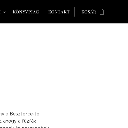
M
KÖNYVPIAC
KONTAKT
KOSÁR
ogy a Beszterce-tó
k, ahogy a fűzfák