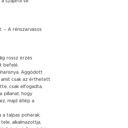
 a szájáról se
t. – A rénszarvasos
dig rossz érzés
t befelé.
onharisnya. Aggódott
, amit csak az érthetett
ette, csak elfogadta,
 pillanat, hogy
ez, majd átlép a
a a talpas poharak;
ele, alkalmazottja,