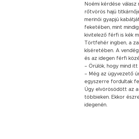
Noémi kérdése válasz n
rőtvörös hajú titkárnő
merinói gyapjú kabátjá
feketében, mint mindig
kivitelező férfi is kék
Törtfehér ingben, a zak
kíséretében. A vendég
és az idegen férfi köz
– Örülök, hogy mind itt 
– Még az ügyvezető úr
egyszerre fordultak fe
Úgy elvörösödött az ar
többieken. Ekkor észr
idegenén.