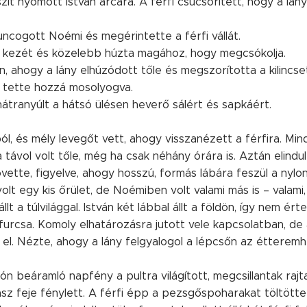
it nyomott István arcára. A férfi csücsörített, hogy a lány
uncogott Noémi és megérintette a férfi vállát.
e a kezét és közelebb húzta magához, hogy megcsókolja.
n, ahogy a lány elhúzódott tőle és megszorította a kilincse
 – tette hozzá mosolyogva.
tranyúlt a hátsó ülésen heverő sálért és sapkáért.
ól, és mély levegőt vett, ahogy visszanézett a férfira. Min
 távol volt tőle, még ha csak néhány órára is. Aztán elindul
követte, figyelve, ahogy hosszú, formás lábára feszül a nyl
lt egy kis őrület, de Noémiben volt valami más is – valami
lt a túlvilággal. István két lábbal állt a földön, így nem ért
furcsa. Komoly elhatározásra jutott vele kapcsolatban, de a
 el. Nézte, ahogy a lány felgyalogol a lépcsőn az étteremh
n beáramló napfény a pultra világított, megcsillantak rajt
 feje fénylett. A férfi épp a pezsgőspoharakat töltötte t