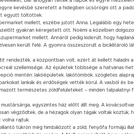
lt leveleiket; bár ahogyan teltek a napok és egyre mezíte
 egyre kevésbé szeretett a hidegben ücsörögni ott a pado
it együtt töltöttek.
permarket mellett, eszébe jutott Anna. Legalább egy hete
azelőtt gyakran kéregetett ott. Noémi a közelben dolgozo
 szupermarket mellett. Annáról pedig kiderült, hogy hajdaná
ívesen került felé. A gyomra összeszorult a biciklitároló l
tit rendezték, a központban volt, ezért át kellett haladni 
ocreál szellemisége. Az épületek többsége a hatvanas-het
epció mentén: lakóépületek, lakótömbök, szögletes alapra
parkokat lankák és erdőségek vették körül. A vasból és be
azott természetes zöldfelületeket – minden talpalatnyi f
mustársárga, egyszintes ház előtt állt meg. A kovácsoltvas 
osan végződtek, de a hézagok olyan tágak voltak köztük, 
volna rajtuk.
illantó tükrön még himbálózott a zöld, fenyőfa formájú illa