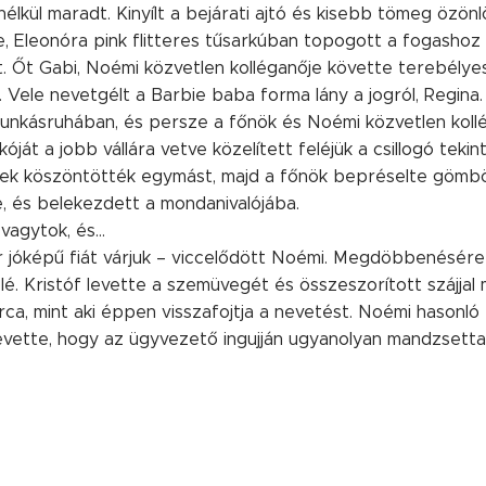
élkül maradt. Kinyílt a bejárati ajtó és kisebb tömeg özönl
je, Eleonóra pink flitteres tűsarkúban topogott a fogashoz
t. Őt Gabi, Noémi közvetlen kolléganője követte terebélyes
. Vele nevetgélt a Barbie baba forma lány a jogról, Regin
 munkásruhában, és persze a főnök és Noémi közvetlen kollég
óját a jobb vállára vetve közelített feléjük a csillogó teki
ek köszöntötték egymást, majd a főnök bepréselte gömb
é, és belekezdett a mondanivalójába.
vagytok, és...
 jóképű fiát várjuk – viccelődött Noémi. Megdöbbenésére 
lé. Kristóf levette a szemüvegét és összeszorított szájjal
ca, mint aki éppen visszafojtja a nevetést. Noémi hasonló 
evette, hogy az ügyvezető ingujján ugyanolyan mandzsetta