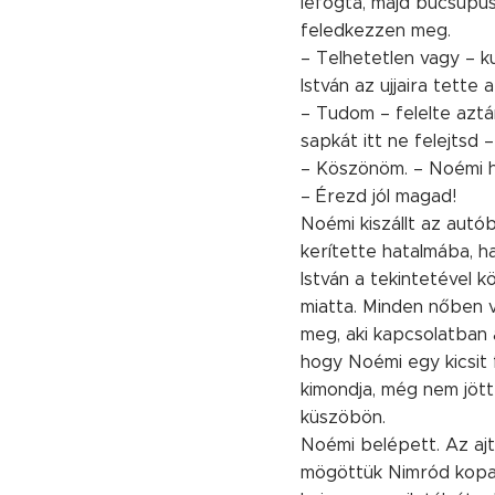
lefogta, majd búcsúpusz
feledkezzen meg.
– Telhetetlen vagy – k
István az ujjaira tett
– Tudom – felelte aztá
sapkát itt ne felejtsd
– Köszönöm. – Noémi há
– Érezd jól magad!
Noémi kiszállt az autób
kerítette hatalmába, ha
István a tekintetével 
miatta. Minden nőben vo
meg, aki kapcsolatban ál
hogy Noémi egy kicsit 
kimondja, még nem jött
küszöbön.
Noémi belépett. Az ajtó
mögöttük Nimród kopasz