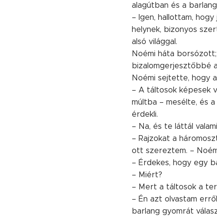
alagútban és a barlang
– Igen, hallottam, hogy
helynek, bizonyos szer
alsó világgal.
Noémi háta borsózott; 
bizalomgerjesztőbbé a
Noémi sejtette, hogy 
– A táltosok képesek v
múltba – mesélte, és a
érdekli.
– Na, és te láttál vala
– Rajzokat a háromoszt
ott szereztem. – Noémi
– Érdekes, hogy egy ba
– Miért?
– Mert a táltosok a te
– Én azt olvastam errő
barlang gyomrát válasz