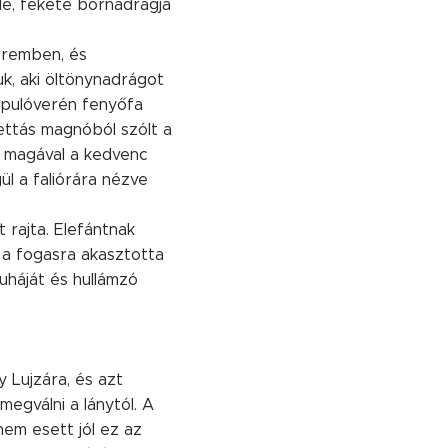
felé, fekete bőrnadrágja
teremben, és
uk, aki öltönynadrágot
A pulóverén fenyőfa
ettás magnóból szólt a
a magával a kedvenc
ül a faliórára nézve
 rajta. Elefántnak
 a fogasra akasztotta
uháját és hullámzó
 Lujzára, és azt
megválni a lánytól. A
em esett jól ez az