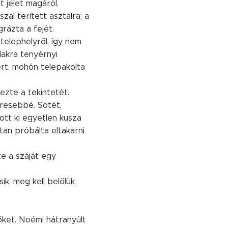
t jelet magáról.
al terített asztalra; a
rázta a fejét.
telephelyről, így nem
álakra tenyérnyi
ért, mohón telepakolta
ezte a tekintetét.
eresebbé. Sötét,
ott ki egyetlen kusza
tan próbálta eltakarni
e a száját egy
ik, meg kell belőlük
őket. Noémi hátranyúlt