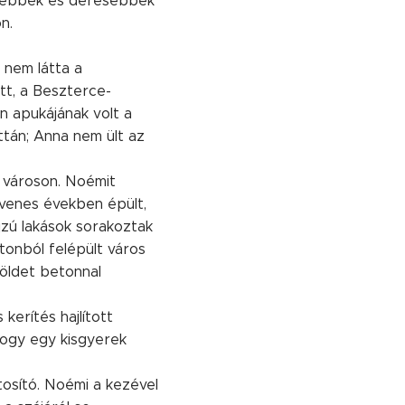
lenebbek és deresebbek
n.
 nem látta a
tt, a Beszterce-
n apukájának volt a
áttán; Anna nem ült az
a városon. Noémit
venes években épült,
jzú lakások sorakoztak
tonból felépült város
öldet betonnal
kerítés hajlított
hogy egy kisgyerek
tosító. Noémi a kezével