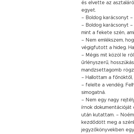
és elvette az asztaláró
egyet.
– Boldog karácsonyt –
– Boldog karácsonyt – 
mint a fekete szén, ami
– Nem emlékszem, hogy
végigfutott a hideg. H
– Mégis mit közöl le r
űrlényszerű, hosszúkás 
mandzsettagomb rögzít
– Hallottam a főnöktől
– felelte a vendég. Fel
simogatná.
– Nem egy nagy rejtély
írnok dokumentációját 
után kutattam. – Noémi
kezdődött meg a szénk
jegyzőkönyvekben egy 