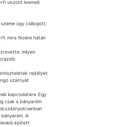
rfi viszont leemelt
 szeme úgy csillogott,
fi, mire Noémi hátán
zrevette, milyen
ábrázoló
ntiszteletek rejtélyét
langó szárnyát
ének kapcsolatára. Egy
edig csak a bányarém
yolcszáznyolcvanban
a bányarém. A
leskői épített