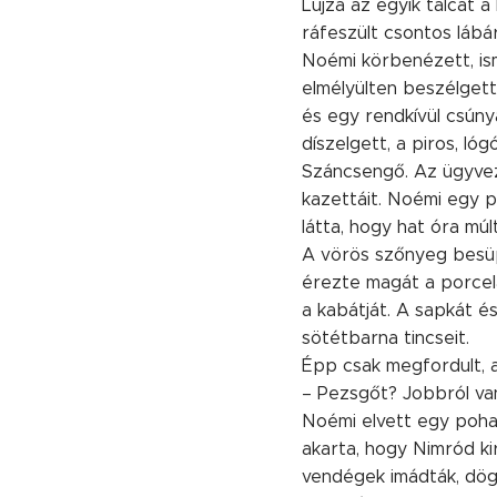
Lujza az egyik tálcát a
ráfeszült csontos lábár
Noémi körbenézett, ism
elmélyülten beszélgett
és egy rendkívül csúny
díszelgett, a piros, 
Száncsengő. Az ügyveze
kazettáit. Noémi egy pi
látta, hogy hat óra múl
A vörös szőnyeg besüpp
érezte magát a porcelá
a kabátját. A sapkát é
sötétbarna tincseit.
Épp csak megfordult, a
– Pezsgőt? Jobbról van
Noémi elvett egy pohar
akarta, hogy Nimród kir
vendégek imádták, dögö