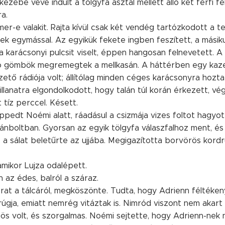
 kezébe véve indult a tölgyfa asztal mellett álló két férfi 
a.
er-e valakit. Rajta kívül csak két vendég tartózkodott a 
ek egymással. Az egyikük fekete ingben feszített, a másik
a karácsonyi pulcsit viselt, éppen hangosan felnevetett. 
lógó gömbök megremegtek a mellkasán. A háttérben egy kaz
tő rádiója volt; állítólag minden céges karácsonyra hozt
llanatra elgondolkodott, hogy talán túl korán érkezett, vég
t tíz perccel. Késett.
edt Noémi alatt, ráadásul a csizmája vizes foltot hagyott
nboltban. Gyorsan az egyik tölgyfa válaszfalhoz ment, és
s a sálat beletűrte az ujjába. Megigazította borvörös kordr
mikor Lujza odalépett.
 az édes, balról a száraz.
at a tálcáról, megköszönte. Tudta, hogy Adrienn féltékeny
úgja, emiatt nemrég vitáztak is. Nimród viszont nem akart 
s volt, és szorgalmas. Noémi sejtette, hogy Adrienn-nek n