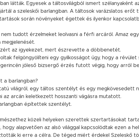
ban látták. Egyesek a táltosvilágból ismert szélanyaként a
 jártál a szeleskői barlangban. A táltosok varázslatos erőt 
tartások során növényeket égettek és ilyenkor kapcsolatb
nem tudott érzelmeket leolvasni a férfi arcáról. Amaz egy
 megjelenését.
azért az igyekezet, mert észrevette a döbbenetét.
oltak felgöngyölíteni egy gyilkosságot úgy, hogy a révület
 gerincén jóleső bizsergő érzés futott végig, hogy arról be
mit a barlangban?
atú világról, egy táltos szentélyt és egy megkövesedett ny
 az arcán keletkezett hosszanti vágásra mutatott.
rlangban építettek szentélyt.
rmészethez közeli helyeken szerettek szertartásokat tarta
l, hogy alapvetően az alsó világgal kapcsolódtak ezen a hel
tották ki erre a célra. De téged miért érdekel Szeleskő t