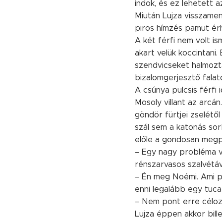
indok, és ez lehetett a
Miután Lujza visszamen
piros hímzés pamut érh
A két férfi nem volt i
akart velük koccintani.
szendvicseket halmozta
bizalomgerjesztő falato
A csúnya pulcsis férfi
Mosoly villant az arcá
göndör fürtjei zselétő
szál sem a katonás sor
előle a gondosan megp
– Egy nagy probléma va
rénszarvasos szalvétáva
– Én meg Noémi. Ami ped
enni legalább egy tuca
– Nem pont erre céloz
Lujza éppen akkor bill