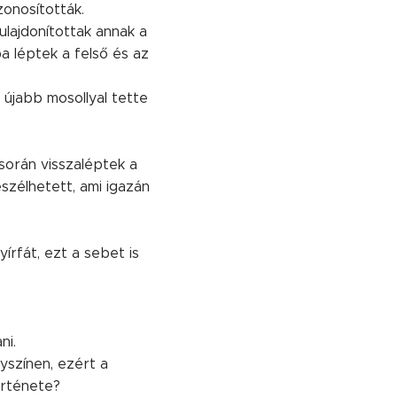
zonosították.
tulajdonítottak annak a
a léptek a felső és az
 újabb mosollyal tette
 során visszaléptek a
szélhetett, ami igazán
írfát, ezt a sebet is
ni.
yszínen, ezért a
örténete?