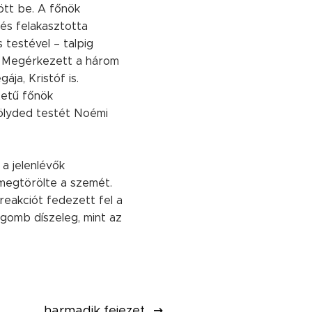
ött be. A főnök
 és felakasztotta
 testével – talpig
a. Megérkezett a három
ája, Kristóf is.
ntetű főnök
ölyded testét Noémi
a jelenlévők
 megtörölte a szemét.
reakciót fedezett fel a
gomb díszeleg, mint az
harmadik fejezet