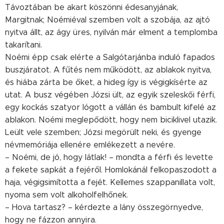
Távoztában be akart köszönni édesanyjának,
Margitnak; Noémiéval szemben volt a szobája, az ajtó
nyitva állt, az ágy üres, nyilván már elment a templomba
takarítani.
Noémi épp csak elérte a Salgótarjánba induló fapados
buszjáratot. A fűtés nem működött, az ablakok nyitva,
és hiába zárta be őket, a hideg így is végigkísérte az
utat. A busz végében Józsi ült, az egyik szeleskői férfi,
egy kockás szatyor lógott a vállán és bambult kifelé az
ablakon. Noémi meglepődött, hogy nem biciklivel utazik.
Leült vele szemben; Józsi megörült neki, és gyenge
névmemóriája ellenére emlékezett a nevére.
– Noémi, de jó, hogy látlak! – mondta a férfi és levette
a fekete sapkát a fejéről. Homlokánál felkopaszodott a
haja, végigsimította a fejét. Kellemes szappanillata volt,
nyoma sem volt alkoholfelhőnek.
– Hova tartasz? – kérdezte a lány összegörnyedve,
hogy ne fázzon annyira.