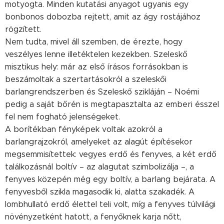
motyogta. Minden kutatási anyagot ugyanis egy
bonbonos dobozba rejtett, amit az ágy rostájához
rögzített.
Nem tudta, mivel áll szemben, de érezte, hogy
veszélyes lenne illetéktelen kezekben. Szeleskő
misztikus hely: már az első írásos forrásokban is
beszámoltak a szertartásokról a szeleskői
barlangrendszerben és Szeleskő szikláján – Noémi
pedig a saját bőrén is megtapasztalta az emberi ésszel
fel nem fogható jelenségeket.
A borítékban fényképek voltak azokról a
barlangrajzokról, amelyeket az alagút építésekor
megsemmisítettek: vegyes erdő és fenyves, a két erdő
találkozásnál boltív – az alagutat szimbolizálja –, a
fenyves közepén még egy boltív, a barlang bejárata. A
fenyvesből szikla magasodik ki, alatta szakadék. A
lombhullató erdő élettel teli volt, míg a fenyves túlvilági
növényzetként hatott, a fenyőknek karja nőtt,