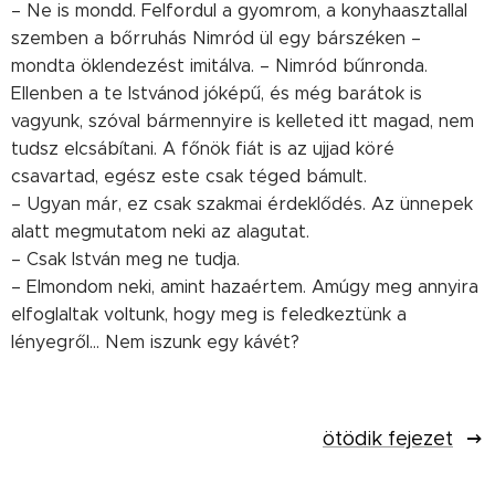
– Ne is mondd. Felfordul a gyomrom, a konyhaasztallal
szemben a bőrruhás Nimród ül egy bárszéken –
mondta öklendezést imitálva. – Nimród bűnronda.
Ellenben a te Istvánod jóképű, és még barátok is
vagyunk, szóval bármennyire is kelleted itt magad, nem
tudsz elcsábítani. A főnök fiát is az ujjad köré
csavartad, egész este csak téged bámult.
– Ugyan már, ez csak szakmai érdeklődés. Az ünnepek
alatt megmutatom neki az alagutat.
– Csak István meg ne tudja.
– Elmondom neki, amint hazaértem. Amúgy meg annyira
elfoglaltak voltunk, hogy meg is feledkeztünk a
lényegről... Nem iszunk egy kávét?
ötödik fejezet