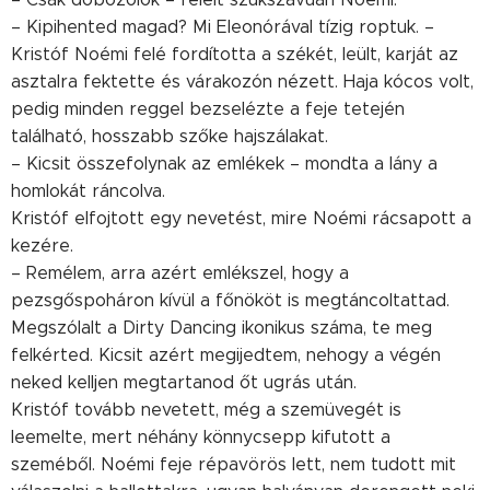
– Kipihented magad? Mi Eleonórával tízig roptuk. –
Kristóf Noémi felé fordította a székét, leült, karját az
asztalra fektette és várakozón nézett. Haja kócos volt,
pedig minden reggel bezselézte a feje tetején
található, hosszabb szőke hajszálakat.
– Kicsit összefolynak az emlékek – mondta a lány a
homlokát ráncolva.
Kristóf elfojtott egy nevetést, mire Noémi rácsapott a
kezére.
– Remélem, arra azért emlékszel, hogy a
pezsgőspoháron kívül a főnököt is megtáncoltattad.
Megszólalt a Dirty Dancing ikonikus száma, te meg
felkérted. Kicsit azért megijedtem, nehogy a végén
neked kelljen megtartanod őt ugrás után.
Kristóf tovább nevetett, még a szemüvegét is
leemelte, mert néhány könnycsepp kifutott a
szeméből. Noémi feje répavörös lett, nem tudott mit