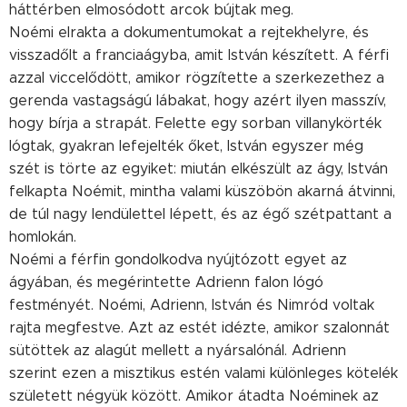
háttérben elmosódott arcok bújtak meg.
Noémi elrakta a dokumentumokat a rejtekhelyre, és
visszadőlt a franciaágyba, amit István készített. A férfi
azzal viccelődött, amikor rögzítette a szerkezethez a
gerenda vastagságú lábakat, hogy azért ilyen masszív,
hogy bírja a strapát. Felette egy sorban villanykörték
lógtak, gyakran lefejelték őket, István egyszer még
szét is törte az egyiket: miután elkészült az ágy, István
felkapta Noémit, mintha valami küszöbön akarná átvinni,
de túl nagy lendülettel lépett, és az égő szétpattant a
homlokán.
Noémi a férfin gondolkodva nyújtózott egyet az
ágyában, és megérintette Adrienn falon lógó
festményét. Noémi, Adrienn, István és Nimród voltak
rajta megfestve. Azt az estét idézte, amikor szalonnát
sütöttek az alagút mellett a nyársalónál. Adrienn
szerint ezen a misztikus estén valami különleges kötelék
született négyük között. Amikor átadta Noéminek az