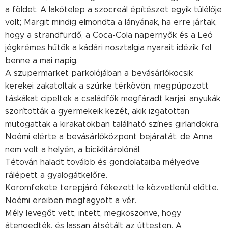
a földet. A lakótelep a szocreál építészet egyik túlélője
volt; Margit mindig elmondta a lányának, ha erre jártak,
hogy a strandfürdő, a Coca-Cola napernyők és a Leó
jégkrémes hűtők a kádári nosztalgia nyarait idézik fel
benne a mai napig.
A szupermarket parkolójában a bevásárlókocsik
kerekei zakatoltak a szürke térkövön, megpúpozott
táskákat cipeltek a családfők megfáradt karjai, anyukák
szorították a gyermekeik kezét, akik izgatottan
mutogattak a kirakatokban található színes girlandokra.
Noémi elérte a bevásárlóközpont bejáratát, de Anna
nem volt a helyén, a biciklitárolónál.
Tétován haladt tovább és gondolataiba mélyedve
rálépett a gyalogátkelőre.
Koromfekete terepjáró fékezett le közvetlenül előtte.
Noémi ereiben megfagyott a vér.
Mély levegőt vett, intett, megköszönve, hogy
átengedték, és lassan átsétált az úttesten. A