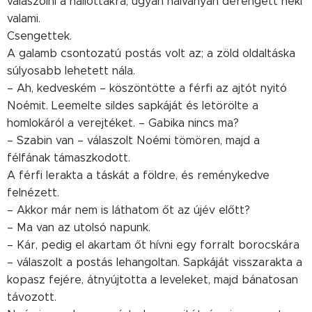
válaszolni a hallottakra, ugyan halványan derengett neki
valami.
Csengettek.
A galamb csontozatú postás volt az; a zöld oldaltáska
súlyosabb lehetett nála.
– Ah, kedveském – köszöntötte a férfi az ajtót nyitó
Noémit. Leemelte sildes sapkáját és letörölte a
homlokáról a verejtéket. – Gabika nincs ma?
– Szabin van – válaszolt Noémi tömören, majd a
félfának támaszkodott.
A férfi lerakta a táskát a földre, és reménykedve
felnézett.
– Akkor már nem is láthatom őt az újév előtt?
– Ma van az utolsó napunk.
– Kár, pedig el akartam őt hívni egy forralt borocskára
– válaszolt a postás lehangoltan. Sapkáját visszarakta a
kopasz fejére, átnyújtotta a leveleket, majd bánatosan
távozott.