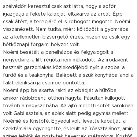
szélvédőn keresztül csak azt látta, hogy a sofőr
igazgatja a fekete kalapját, eltakarva az arcát. Épp
csak átért, a terepjáró el is robogott mögötte. Noémi
visszanézett. Nem tudta, miért költözött a gyomrába
az a kellemetlen bizsergető érzés, hiszen ez csak egy
hétköznapi forgalmi helyzet volt.
Noémi besétált a panelházba és felgyalogolt a
negyedikre; a lift régóta nem működött. Az irodaként
használt garzonlakás közlekedőjéből nyílt a szoba, a
fürdő és a teakonyha. Belépett a szűk konyhába, ahol a
falat élénksárga csempe borította.
Noémi épp be akarta rakni az ebédjét a hűtőbe,
amikor rádöbbent: otthon hagyta. Fásultan kullogott
tovább a nagyszobába. Az ajtó melletti sötét sarokban
volt Gabi asztala, az ablak alatt pedig egymás mellett
Noémié és Kristófé. Egyedül volt; levette kabátját, a
széktámlára egyengette, és leült az íróasztalához, amin
színes jelölők és post-itek hevertek szétszórva. Kristóf