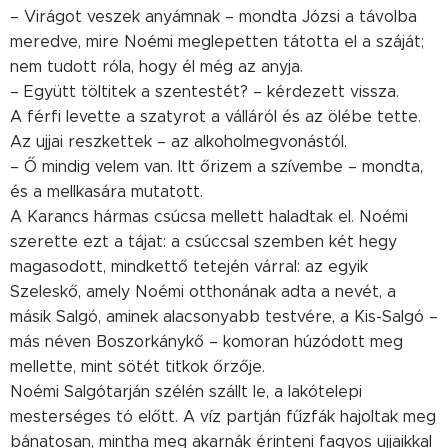
– Virágot veszek anyámnak – mondta Józsi a távolba
meredve, mire Noémi meglepetten tátotta el a száját;
nem tudott róla, hogy él még az anyja.
– Együtt töltitek a szentestét? – kérdezett vissza.
A férfi levette a szatyrot a válláról és az ölébe tette.
Az ujjai reszkettek – az alkoholmegvonástól.
– Ő mindig velem van. Itt őrizem a szívembe – mondta,
és a mellkasára mutatott.
A Karancs hármas csúcsa mellett haladtak el. Noémi
szerette ezt a tájat: a csúccsal szemben két hegy
magasodott, mindkettő tetején várral: az egyik
Szeleskő, amely Noémi otthonának adta a nevét, a
másik Salgó, aminek alacsonyabb testvére, a Kis-Salgó –
más néven Boszorkánykő – komoran húzódott meg
mellette, mint sötét titkok őrzője.
Noémi Salgótarján szélén szállt le, a lakótelepi
mesterséges tó előtt. A víz partján fűzfák hajoltak meg
bánatosan, mintha meg akarnák érinteni fagyos ujjaikkal