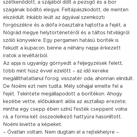
szétkenődött, a szájából dőlt a pezsgő és a bor
szagának bódító elegye. Feltápászkodott, de menten
elszédült. Inkább leült az ágyával szemközti
forgószékre és a diófa íróasztalra hajtotta a fejét, a
Nógrád megye helytörténetéről és a táltos hitvilágról
szóló könyvekre. Egy pergamen hatású boríték is
feküdt a kupacon, benne a néhány napja érkezett
iratok a levéltárból.
Az apja is ugyanígy görnyedt a feljegyzések felett,
több mint húsz évvel ezelőtt – az idő kereke
megállíthatatlanul forog, visszatér oda, ahonnan elindult.
De Noémi ezt nem tudta. Mély sóhajjal emelte fel a
fejét. Tekintete megállapodott a borítékon. Ahogy
kezébe vette, előbukkant alóla az asztallap erezete;
mintha egy csepp ében színű festék cseppent volna
rá, a forma két összeölelkező hattyúra hasonlított.
Noémi kivette a képeket.
– Óvatlan voltam. Nem dugtam el a rejtekhelyre –