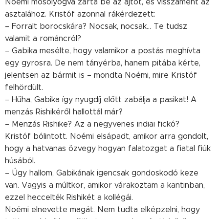
Noémi mosolyogva zárta be az ajtót, és visszament az
asztalához. Kristóf azonnal rákérdezett:
– Forralt borocskára? Nocsak, nocsak... Te tudsz
valamit a románcról?
– Gabika mesélte, hogy valamikor a postás meghívta
egy gyrosra. De nem tányérba, hanem pitába kérte,
jelentsen az bármit is – mondta Noémi, mire Kristóf
felhördült.
– Hűha, Gabika így nyugdíj előtt zabálja a pasikat! A
menzás Rishikéről hallottál már?
– Menzás Rishike? Az a negyvenes indiai fickó?
Kristóf bólintott. Noémi elsápadt, amikor arra gondolt,
hogy a hatvanas özvegy hogyan falatozgat a fiatal fiúk
húsából.
– Úgy hallom, Gabikának igencsak gondoskodó keze
van. Vagyis a múltkor, amikor várakoztam a kantinban,
ezzel heccelték Rishikét a kollégái.
Noémi elnevette magát. Nem tudta elképzelni, hogy