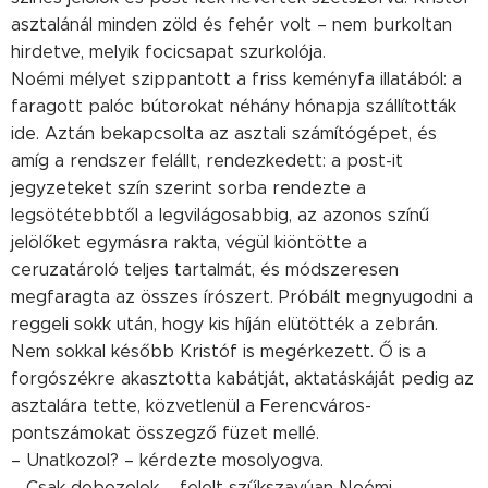
asztalánál minden zöld és fehér volt – nem burkoltan
hirdetve, melyik focicsapat szurkolója.
Noémi mélyet szippantott a friss keményfa illatából: a
faragott palóc bútorokat néhány hónapja szállították
ide. Aztán bekapcsolta az asztali számítógépet, és
amíg a rendszer felállt, rendezkedett: a post-it
jegyzeteket szín szerint sorba rendezte a
legsötétebbtől a legvilágosabbig, az azonos színű
jelölőket egymásra rakta, végül kiöntötte a
ceruzatároló teljes tartalmát, és módszeresen
megfaragta az összes írószert. Próbált megnyugodni a
reggeli sokk után, hogy kis híján elütötték a zebrán.
Nem sokkal később Kristóf is megérkezett. Ő is a
forgószékre akasztotta kabátját, aktatáskáját pedig az
asztalára tette, közvetlenül a Ferencváros-
pontszámokat összegző füzet mellé.
– Unatkozol? – kérdezte mosolyogva.
– Csak dobozolok – felelt szűkszavúan Noémi.