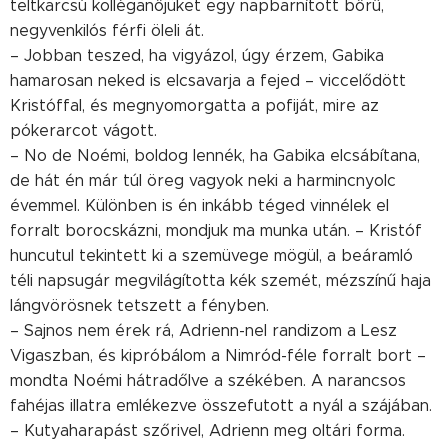
teltkarcsú kolléganőjüket egy napbarnított bőrű,
negyvenkilós férfi öleli át.
– Jobban teszed, ha vigyázol, úgy érzem, Gabika
hamarosan neked is elcsavarja a fejed – viccelődött
Kristóffal, és megnyomorgatta a pofiját, mire az
pókerarcot vágott.
– No de Noémi, boldog lennék, ha Gabika elcsábítana,
de hát én már túl öreg vagyok neki a harmincnyolc
évemmel. Különben is én inkább téged vinnélek el
forralt borocskázni, mondjuk ma munka után. – Kristóf
huncutul tekintett ki a szemüvege mögül, a beáramló
téli napsugár megvilágította kék szemét, mézszínű haja
lángvörösnek tetszett a fényben.
– Sajnos nem érek rá, Adrienn-nel randizom a Lesz
Vigaszban, és kipróbálom a Nimród-féle forralt bort –
mondta Noémi hátradőlve a székében. A narancsos
fahéjas illatra emlékezve összefutott a nyál a szájában.
– Kutyaharapást szőrivel, Adrienn meg oltári forma.