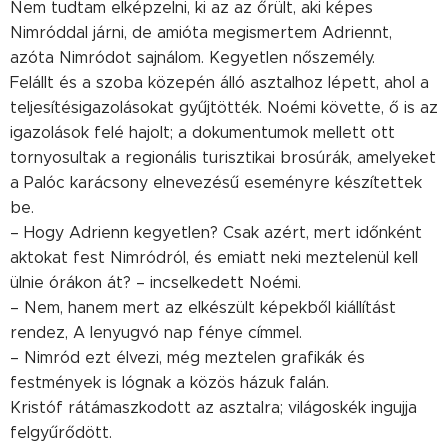
Nem tudtam elképzelni, ki az az őrült, aki képes
Nimróddal járni, de amióta megismertem Adriennt,
azóta Nimródot sajnálom. Kegyetlen nőszemély.
Felállt és a szoba közepén álló asztalhoz lépett, ahol a
teljesítésigazolásokat gyűjtötték. Noémi követte, ő is az
igazolások felé hajolt; a dokumentumok mellett ott
tornyosultak a regionális turisztikai brosúrák, amelyeket
a Palóc karácsony elnevezésű eseményre készítettek
be.
– Hogy Adrienn kegyetlen? Csak azért, mert időnként
aktokat fest Nimródról, és emiatt neki meztelenül kell
ülnie órákon át? – incselkedett Noémi.
– Nem, hanem mert az elkészült képekből kiállítást
rendez, A lenyugvó nap fénye címmel.
– Nimród ezt élvezi, még meztelen grafikák és
festmények is lógnak a közös házuk falán.
Kristóf rátámaszkodott az asztalra; világoskék ingujja
felgyűrődött.