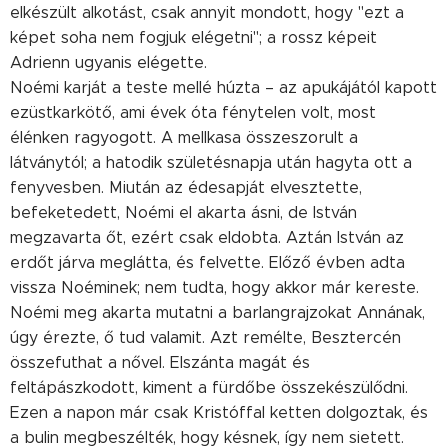
elkészült alkotást, csak annyit mondott, hogy "ezt a
képet soha nem fogjuk elégetni"; a rossz képeit
Adrienn ugyanis elégette.
Noémi karját a teste mellé húzta – az apukájától kapott
ezüstkarkötő, ami évek óta fénytelen volt, most
élénken ragyogott. A mellkasa összeszorult a
látványtól; a hatodik születésnapja után hagyta ott a
fenyvesben. Miután az édesapját elvesztette,
befeketedett, Noémi el akarta ásni, de István
megzavarta őt, ezért csak eldobta. Aztán István az
erdőt járva meglátta, és felvette. Előző évben adta
vissza Noéminek; nem tudta, hogy akkor már kereste.
Noémi meg akarta mutatni a barlangrajzokat Annának,
úgy érezte, ő tud valamit. Azt remélte, Besztercén
összefuthat a nővel. Elszánta magát és
feltápászkodott, kiment a fürdőbe összekészülődni.
Ezen a napon már csak Kristóffal ketten dolgoztak, és
a bulin megbeszélték, hogy késnek, így nem sietett.