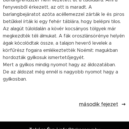
fenyvesből érkezett, az ott is maradt. A
barlangbejáratot azóta acéllemezzel zárták le és piros
betűkkel írták ki egy fehér táblára, hogy belépni tilos.
Az alagút túloldalán a kövér kocsányos tölgyek már
megkezdték téli álmukat. A fák oroszlánsörénye helyén
ágak kócolódtak össze, a talajon heverő levelek a
körfűrész fogaira emlékeztették Noémit: magukban
hordozták gyilkosuk ismertetőjegyét.
Mert a gyilkos mindig nyomot hagy az áldozatában.
De az áldozat még ennél is nagyobb nyomot hagy a
gyilkosban.
második fejezet