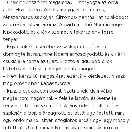
– Csak bebeszélem magamnak – motyogta az orra
alatt. Homlokához ért és megigazította piros,
rénszarvasos sapkáját. Citromos-mentás illat tolakodott
az orrába. István-aroma. A parfümfelhő Noémi mögé
lopakodott, és a lány szemét eltakarta egy forró
tenyér.
– Egy csókért cserébe visszakapod a látásod –
dörmögte István, mire Noémi elmosolyodott, és a férfi
csuklójára fonta az ujjait. Érezte a kidülledő erek
lüktetését, a test melegét a háta mögött.
– Nem kérsz túl magas árat ezért? – kérdezett vissza,
még erősebben kapaszkodva.
– Igaz, a csókpiacon sokat fizetnének, de inkább
megtartom magamnak – felelte István, és leemelte
tenyerét Noémi szeméről. A lány odafordult felé; a
sapkáján a bojt előreugrott, és ettől úgy festett, mint
egy erdei manó. István szögletes arcán egy lágy mosoly
futott át. Ujjai finoman Noémi állára simultak, mire ő