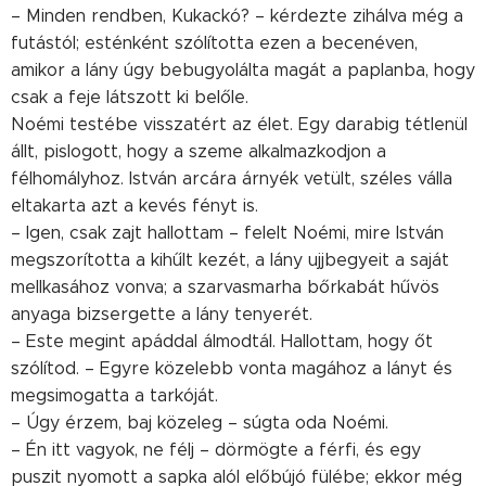
– Minden rendben, Kukackó? – kérdezte zihálva még a
futástól; esténként szólította ezen a becenéven,
amikor a lány úgy bebugyolálta magát a paplanba, hogy
csak a feje látszott ki belőle.
Noémi testébe visszatért az élet. Egy darabig tétlenül
állt, pislogott, hogy a szeme alkalmazkodjon a
félhomályhoz. István arcára árnyék vetült, széles válla
eltakarta azt a kevés fényt is.
– Igen, csak zajt hallottam – felelt Noémi, mire István
megszorította a kihűlt kezét, a lány ujjbegyeit a saját
mellkasához vonva; a szarvasmarha bőrkabát hűvös
anyaga bizsergette a lány tenyerét.
– Este megint apáddal álmodtál. Hallottam, hogy őt
szólítod. – Egyre közelebb vonta magához a lányt és
megsimogatta a tarkóját.
– Úgy érzem, baj közeleg – súgta oda Noémi.
– Én itt vagyok, ne félj – dörmögte a férfi, és egy
puszit nyomott a sapka alól előbújó fülébe; ekkor még