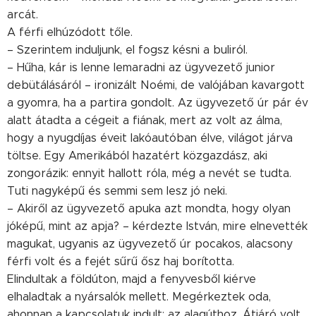
arcát.
A férfi elhúzódott tőle.
– Szerintem induljunk, el fogsz késni a buliról.
– Hűha, kár is lenne lemaradni az ügyvezető junior
debütálásáról – ironizált Noémi, de valójában kavargott
a gyomra, ha a partira gondolt. Az ügyvezető úr pár év
alatt átadta a cégeit a fiának, mert az volt az álma,
hogy a nyugdíjas éveit lakóautóban élve, világot járva
töltse. Egy Amerikából hazatért közgazdász, aki
zongorázik: ennyit hallott róla, még a nevét se tudta.
Tuti nagyképű és semmi sem lesz jó neki.
– Akiről az ügyvezető apuka azt mondta, hogy olyan
jóképű, mint az apja? – kérdezte István, mire elnevették
magukat, ugyanis az ügyvezető úr pocakos, alacsony
férfi volt és a fejét sűrű ősz haj borította.
Elindultak a földúton, majd a fenyvesből kiérve
elhaladtak a nyársalók mellett. Megérkeztek oda,
ahonnan a kapcsolatuk indult: az alagúthoz. Átjáró volt