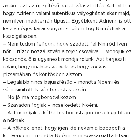
amikor azt az új építésű házat választották. Azt hittem,
hogy Adrienn valami autentikus vályogházat akar majd,
nem ilyen mediterrán típust... Egyébként Adrienn is ott
lesz a céges karácsonyon, segíteni fog Nimródnak a
kiszolgálásban.
– Nem tudom felfogni, hogy szedett fel Nimród ilyen
nőt – fűzte hozzá István a fejét csóválva. – Mondjuk ez
kölcsönös, ő is ugyanezt mondja rólunk. Azt terjeszti
rólam, hogy unalmas vagyok, és hogy kockás
pizsamában és köntösben alszom.
– Legalább nincs bajuszfésűd – mondta Noémi és
végigsimított István borostás arcán.
– No jó, ma megborotválkozom.
– Szavadon foglak – incselkedett Noémi.
– Azt mondják, a kéthetes borosta jön be a legjobban
a nőknek.
– A nőknek lehet, hogy igen, de nekem a babapofi a
kedvencem – mondta Noémi és megvakargatta István