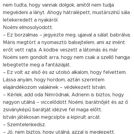
nem tudta, hogy vannak dolgok, amitől nem tudja
megvédeni a lányt. Ahogy hátralépett, mustárszínű sála
letekeredett a nyakáról.
Noémi elmosolyodott.
– Ez borzalmas – jegyezte meg, ujjaival a sálat babrálva.
Máris megtört a nyomasztó balsejtelem, ami az imént
erőt vett rajta. A ködbe veszett a látomás és már
Noémi sem gondolt arra, hogy nem csak a szellő hangja
lebegtette meg a fantáziáját.
– Ez volt az első és az utolsó alkalom, hogy felvettem.
Lássa anyám, hogy hordom, aztán szerintem
elajándékozom valakinek – védekezett István.
– Kérlek, add oda Nimródnak, Adrienn is biztos, hogy
nagyon utálná – viccelődött Noémi, barátnőjét és az ő
zsiványképű barátját idézve fel maga előtt.
István játékosan megcsípte a kipirult arcát.
– Szemtelenkedsz.
– Jó, nem biztos, hogy utálná, azzal is meglepett,