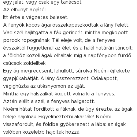
egy jelet, vagy csak egy tanácsot
Az elhunyt apjától.
Itt érte a végzetes baleset.
A fenyők kócos ágai összekapaszkodtak a lány felett.
Vad szél hajlítgatta a fák gerincét, mintha megkopott
porcok ropognának. Tél eleje volt, de a fenyves
évszaktól függetlenül az élet és a halál határán táncolt:
a földhöz közeli ágak elhaltak, míg a napfényben fürdő
csúcsok zöldelltek.
Egy ág megreccsent, lehullott, súrolva Noémi éjfekete
gyapjúkabátját. A lány összerezzent. Odakapott,
végighúzta az ütésnyomon az ujját.
Mintha egy halszálkát köpött volna ki a fenyves.
Aztán elállt a szél, a fenyves hallgatott.
Noémi hátat fordított a fáknak, de úgy érezte, az ágak
feléje hajolnak. Figyelmeztetni akarták? Noémi
visszafordult, és földbe gyökerezett a lába: az ágak
valóban közelebb hajoltak hozzá.