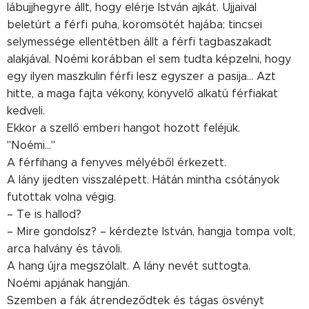
lábujjhegyre állt, hogy elérje István ajkát. Ujjaival
beletúrt a férfi puha, koromsötét hajába; tincsei
selymessége ellentétben állt a férfi tagbaszakadt
alakjával. Noémi korábban el sem tudta képzelni, hogy
egy ilyen maszkulin férfi lesz egyszer a pasija... Azt
hitte, a maga fajta vékony, könyvelő alkatú férfiakat
kedveli.
Ekkor a szellő emberi hangot hozott feléjük.
"Noémi..."
A férfihang a fenyves mélyéből érkezett.
A lány ijedten visszalépett. Hátán mintha csótányok
futottak volna végig.
– Te is hallod?
– Mire gondolsz? – kérdezte István, hangja tompa volt,
arca halvány és távoli.
A hang újra megszólalt. A lány nevét suttogta.
Noémi apjának hangján.
Szemben a fák átrendeződtek és tágas ösvényt