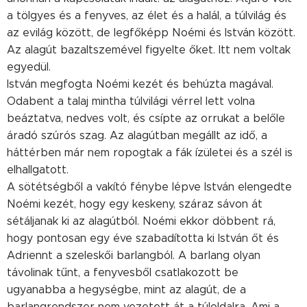
a tölgyes és a fenyves, az élet és a halál, a túlvilág és
az evilág között, de legfőképp Noémi és István között.
Az alagút bazaltszemével figyelte őket. Itt nem voltak
egyedül.
István megfogta Noémi kezét és behúzta magával.
Odabent a talaj mintha túlvilági vérrel lett volna
beáztatva, nedves volt, és csípte az orrukat a belőle
áradó szúrós szag. Az alagútban megállt az idő, a
háttérben már nem ropogtak a fák ízületei és a szél is
elhallgatott.
A sötétségből a vakító fénybe lépve István elengedte
Noémi kezét, hogy egy keskeny, száraz sávon át
sétáljanak ki az alagútból. Noémi ekkor döbbent rá,
hogy pontosan egy éve szabadította ki István őt és
Adriennt a szeleskői barlangból. A barlang olyan
távolinak tűnt, a fenyvesből csatlakozott be
ugyanabba a hegységbe, mint az alagút, de a
barlangrendszer nem vezetett át a túloldalra. Ami a