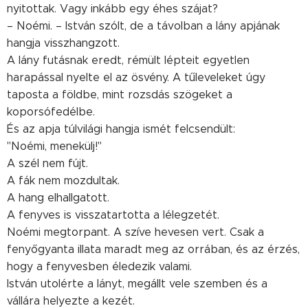
nyitottak. Vagy inkább egy éhes szájat?
– Noémi. – István szólt, de a távolban a lány apjának
hangja visszhangzott.
A lány futásnak eredt, rémült lépteit egyetlen
harapással nyelte el az ösvény. A tűleveleket úgy
taposta a földbe, mint rozsdás szögeket a
koporsófedélbe.
És az apja túlvilági hangja ismét felcsendült:
"Noémi, menekülj!"
A szél nem fújt.
A fák nem mozdultak.
A hang elhallgatott.
A fenyves is visszatartotta a lélegzetét.
Noémi megtorpant. A szíve hevesen vert. Csak a
fenyőgyanta illata maradt meg az orrában, és az érzés,
hogy a fenyvesben éledezik valami.
István utolérte a lányt, megállt vele szemben és a
vállára helyezte a kezét.