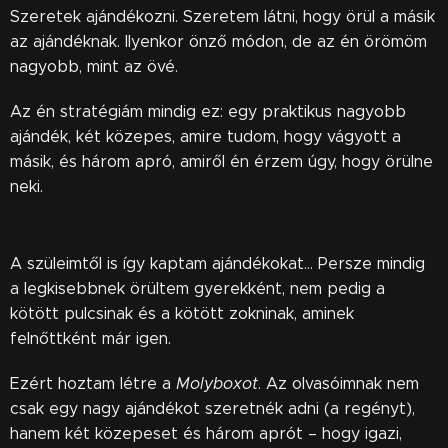
Szeretek ajándékozni. Szeretem látni, hogy örül a másik
az ajándéknak. Ilyenkor önző módon, de az én örömöm
nagyobb, mint az övé.
Az én stratégiám mindig ez: egy praktikus nagyobb
ajándék, két közepes, amire tudom, hogy vágyott a
másik, és három apró, amiről én érzem úgy, hogy örülne
neki.
A szüleimtől is így kaptam ajándékokat… Persze mindig
a legkisebbnek örültem gyerekként, nem pedig a
kötött pulcsinak és a kötött zokninak, aminek
felnőttként már igen.
Ezért hoztam létre a
Molyboxot
. Az olvasóimnak nem
csak egy nagy ajándékot szeretnék adni (a regényt),
hanem két közepeset és három aprót – hogy igazi,