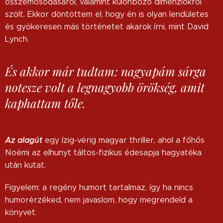
összemosódásáról, valamint különböző dimenziókról
szólt. Ekkor döntöttem el, hogy én is olyan lendületes
és gyökeresen más történetet akarok írni, mint David
Lynch.
És akkor már tudtam: nagyapám sárga
notesze volt a legnagyobb örökség, amit
kaphattam tőle.
Az alagút
egy ízig-vérig magyar thriller, ahol a főhős
Noémi az elhunyt táltos-fizikus édesapja hagyatéka
után kutat.
Figyelem: a regény humort tartalmaz, így ha nincs
humorérzéked, nem javaslom, hogy megrendeld a
könyvet.