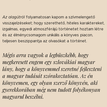
Az alagútról
folyamatosan kapom a szívmelengető
visszajelzéseket; hogy szerethető, hiteles karaktereket,
izgalmas, egyedi atmoszférájú történetet hoztam létre
és az élménycsomagom unikális a könyves piacon,
teljesen beszippantja az olvasókat a történet.
Mégis arra vagyok a legbüszkébb, hogy
megkeresett engem egy szlovákiai magyar
lány, hogy a könyvemmel szeretné fejleszteni
a magyar tudását szórakoztatóan. Az én
könyvemen, egy olyan szerző könyvén, aki
gyerekkorában még nem tudott folyékonyan
magyarul beszélni.