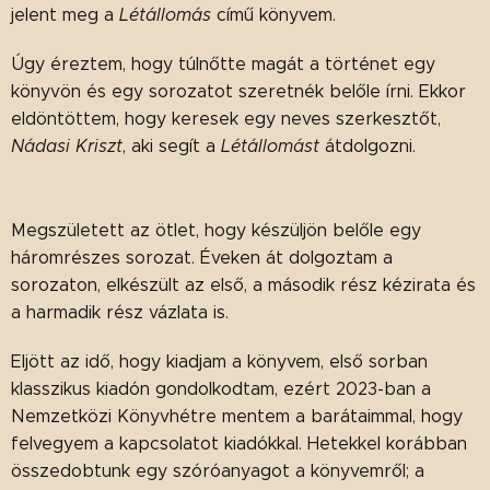
jelent meg a
Létállomás
című könyvem.
Úgy éreztem, hogy túlnőtte magát a történet egy
könyvön és egy sorozatot szeretnék belőle írni. Ekkor
eldöntöttem, hogy keresek egy neves szerkesztőt,
Nádasi Kriszt
, aki segít a
Létállomást
átdolgozni.
Megszületett az ötlet, hogy készüljön belőle egy
háromrészes sorozat. Éveken át dolgoztam a
sorozaton, elkészült az első, a második rész kézirata és
a harmadik rész vázlata is.
Eljött az idő, hogy kiadjam a könyvem, első sorban
klasszikus kiadón gondolkodtam, ezért 2023-ban a
Nemzetközi Könyvhétre mentem a barátaimmal, hogy
felvegyem a kapcsolatot kiadókkal. Hetekkel korábban
összedobtunk egy szóróanyagot a könyvemről; a