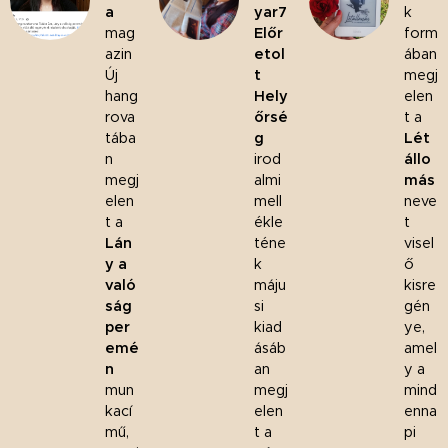
a
yar7
k
mag
Előr
form
azin
etol
ában
Új
t
megj
hang
Hely
elen
rova
őrsé
t a
tába
g
Lét
n
irod
állo
megj
almi
más
elen
mell
neve
t a
ékle
t
Lán
téne
visel
y a
k
ő
való
máju
kisre
ság
si
gén
per
kiad
ye,
emé
ásáb
amel
n
an
y a
mun
megj
mind
kací
elen
enna
mű,
t a
pi