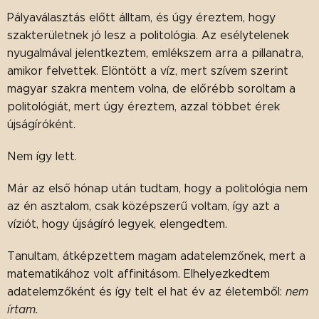
Pályaválasztás előtt álltam, és úgy éreztem, hogy
szakterületnek jó lesz a politológia. Az esélytelenek
nyugalmával jelentkeztem, emlékszem arra a pillanatra,
amikor felvettek. Elöntött a víz, mert szívem szerint
magyar szakra mentem volna, de előrébb soroltam a
politológiát, mert úgy éreztem, azzal többet érek
újságíróként.
Nem így lett.
Már az első hónap után tudtam, hogy a politológia nem
az én asztalom, csak középszerű voltam, így azt a
víziót, hogy újságíró legyek, elengedtem.
Tanultam, átképzettem magam adatelemzőnek, mert a
matematikához volt affinitásom. Elhelyezkedtem
adatelemzőként és így telt el hat év az életemből:
nem
írtam.