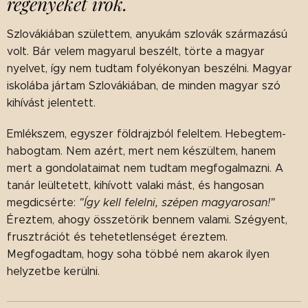
regényeket írok.
Szlovákiában születtem, anyukám szlovák származású
volt. Bár velem magyarul beszélt, törte a magyar
nyelvet, így nem tudtam folyékonyan beszélni. Magyar
iskolába jártam Szlovákiában, de minden magyar szó
kihívást jelentett.
Emlékszem, egyszer földrajzból feleltem. Hebegtem-
habogtam. Nem azért, mert nem készültem, hanem
mert a gondolataimat nem tudtam megfogalmazni. A
tanár leültetett, kihívott valaki mást, és hangosan
megdicsérte:
"Így kell felelni, szépen magyarosan!"
Éreztem, ahogy összetörik bennem valami. Szégyent,
frusztrációt és tehetetlenséget éreztem.
Megfogadtam, hogy soha többé nem akarok ilyen
helyzetbe kerülni.