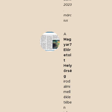
2023
.
márc
ius
A
Mag
yar7
Előr
etol
t
Hely
őrsé
g
irod
almi
mell
ékle
tébe
n