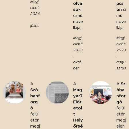
Megj
olva
pcs
elent:
sok
őn
cí
2024
című
mű
.
nove
nove
július
llája.
llája.
Megj
Megj
elent:
elent:
2023
2023
.
.
októ
augu
ber
sztus
A
A
A
Sz
Szó
Mag
óba
banf
yar7
nfor
org
Előr
gó
ó
etol
felül
felül
t
etén
etén
Hely
megj
megj
őrsé
elen