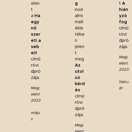
elen
g
t
A
t
irod
hián
a
Ha
almi
yzó
egy
mell
fog
nő
ékle
című
szer
tébe
rövi
eti a
n
dpró
seb
jelen
zája.
eit
t
Megj
című
meg
elent:
rövi
Az
2023
dpró
utol
.
zája.
só
febru
kérd
Megj
ár
és
elent:
című
2023
rövi
.
dpró
máju
zája.
s
Megj
elent: