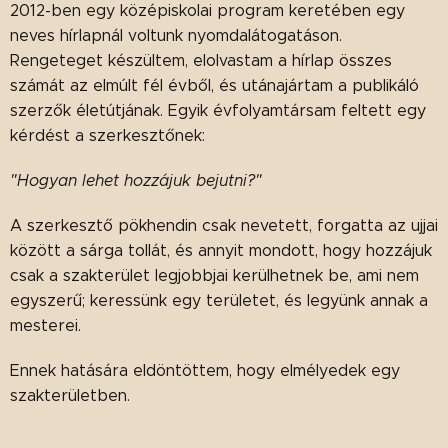
2012-ben egy középiskolai program keretében egy
neves hírlapnál voltunk nyomdalátogatáson.
Rengeteget készültem, elolvastam a hírlap összes
számát az elmúlt fél évből, és utánajártam a publikáló
szerzők életútjának. Egyik évfolyamtársam feltett egy
kérdést a szerkesztőnek:
"Hogyan lehet hozzájuk bejutni?"
A szerkesztő pökhendin csak nevetett, forgatta az ujjai
között a sárga tollát, és annyit mondott, hogy hozzájuk
csak a szakterület legjobbjai kerülhetnek be, ami nem
egyszerű; keressünk egy területet, és legyünk annak a
mesterei.
Ennek hatására eldöntöttem, hogy elmélyedek egy
szakterületben.