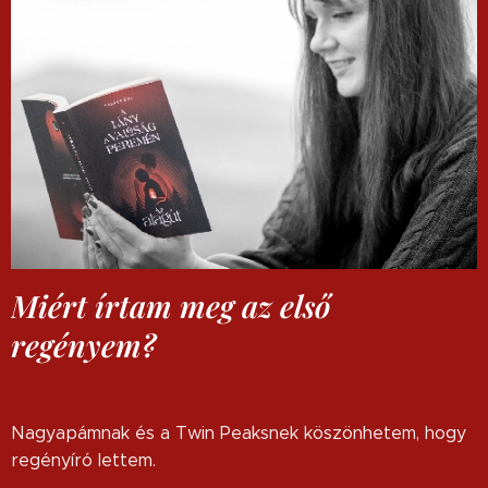
Miért írtam meg az első
regényem?
Nagyapámnak és a Twin Peaksnek köszönhetem, hogy
regényíró lettem.