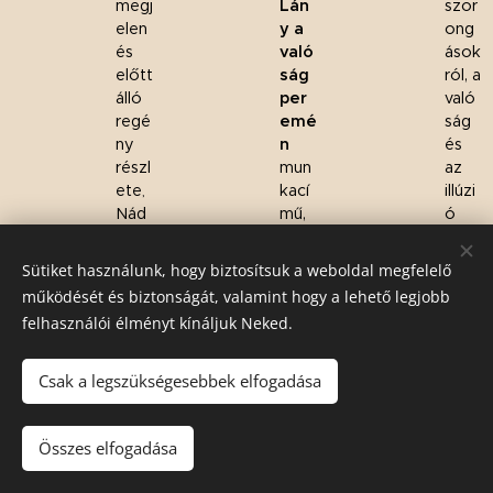
megj
Lán
szor
elen
y a
ong
és
való
ások
előtt
ság
ról, a
ál
ló
per
való
regé
emé
ság
ny
n
és
részl
mun
az
ete
kací
illúzi
,
Nád
mű,
ó
asi
megj
kapc
Krisz
elen
solat
Sütiket használunk, hogy biztosítsuk a weboldal megfelelő
ajánl
és
áról
működését és biztonságát, valamint hogy a lehető legjobb
ásáv
előtt
szól.
felhasználói élményt kínáljuk Neked.
al.
álló
Megj
regé
Megj
elent:
ny
Csak a legszükségesebbek elfogadása
elent:
2021.
részl
2022
márc
ete.
.
ius
Összes elfogadása
máju
Megj
s
elent: