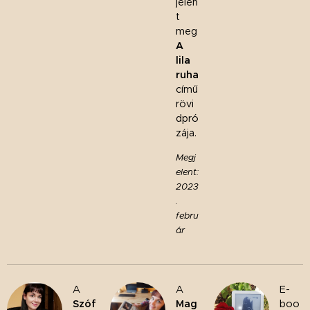
jelen
t
meg
A
lila
ruha
című
rövi
dpró
zája.
Megj
elent:
2023
.
febru
ár
A
A
E-
Szóf
Mag
boo