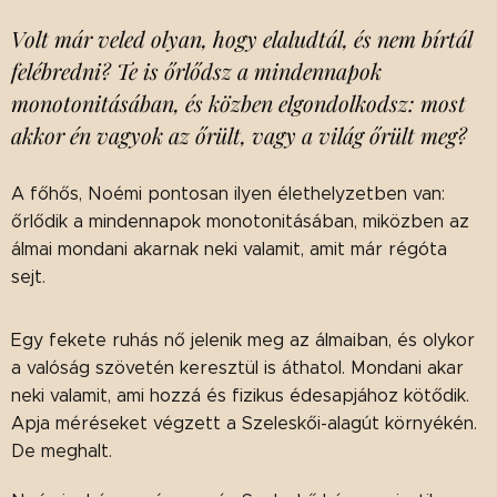
Volt már veled olyan, hogy elaludtál, és nem bírtál
felébredni? Te is őrlődsz a mindennapok
monotonitásában, és közben elgondolkodsz: most
akkor én vagyok az őrült, vagy a világ őrült meg?
A főhős, Noémi pontosan ilyen élethelyzetben van:
őrlődik a mindennapok monotonitásában, miközben az
álmai mondani akarnak neki valamit, amit már régóta
sejt.
Egy fekete ruhás nő jelenik meg az álmaiban, és olykor
a valóság szövetén keresztül is áthatol. Mondani akar
neki valamit, ami hozzá és fizikus édesapjához kötődik.
Apja méréseket végzett a Szeleskői-alagút környékén.
De meghalt.