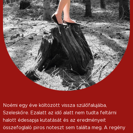
Noémi egy éve költözött vissza szülőfalujába,
Szeleskőre. Ezalatt az idő alatt nem tudta feltárni
halott édesapja kutatását és az eredményeit
összefoglaló piros noteszt sem találta meg. A regény