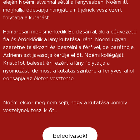
elején Noémi Istvánnal sétál a fenyvesben, Noémi itt
meghallja édesapja hangját, amit jelnek vesz ezért
folytatja a kutatást.
Hamarosan megismerkedik Boldizsárral, aki a cégvezető
fia és érdeklődik a lány kutatása iránt. Noémi ugyan
szeretne találkozni és beszélni a férfivel, de barátnője,
Adrienn azt javasolja kerülje el őt. Noémi kollégáját
Kristófot baleset éri, ezért a lány folytatja a
nyomozást, de most a kutatás színtere a fenyves, ahol
édesapja az életét vesztette.
Noémi ekkor még nem sejti, hogy a kutatása komoly
veszélynek teszi ki őt...
Beleolvasok!