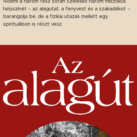
Noémi a három rész során Szeleskő három misztikus
helyszínét – az alagutat, a fenyvest és a szakadékot –
barangolja be, de a fizikai utazás mellett egy
spirituálison is részt vesz.