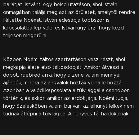
barátját, Istvánt, egy belső utazáson, ahol István
önmagában találja meg azt az őrületet, amelytől rendre
féltette Noémit. István édesapja többször is
kapcsolatba lép vele, és István úgy érzi, hogy kezd
teljesen megőrülni.
Közben Noémi táltos szertartáson vesz részt, ahol
megkapja élete első táltosdobját. Amikor átveszi a
dobot, ráébred arra, hogy a zene valami mennyei
ajándék, mintha az angyalok hozták volna le hozzá.
Azonban a valódi kapcsolata a túlvilággal a csendben
történik, és akkor, amikor az erdőt járja. Noémi tudja,
hogy Szeleskőben valami baj van, az elhunyt lelkek nem
tudnak átlépni a túlvilágba. A fenyves fái haldokolnak.