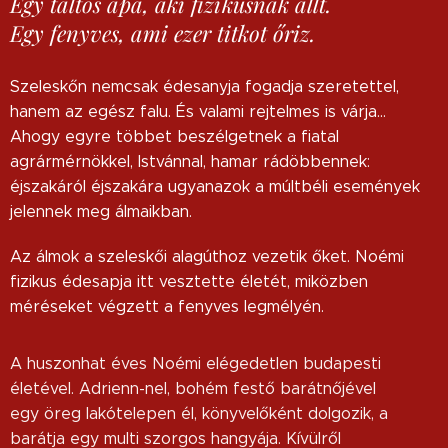
Egy táltos apa, aki fizikusnak állt.
Egy fenyves, ami ezer titkot őriz.
Szeleskőn nemcsak édesanyja fogadja szeretettel,
hanem az egész falu. És valami rejtelmes is várja…
Ahogy egyre többet beszélgetnek a fiatal
agrármérnökkel, Istvánnal, hamar rádöbbennek:
éjszakáról éjszakára ugyanazok a múltbéli események
jelennek meg álmaikban.
Az álmok a szeleskői alagúthoz vezetik őket. Noémi
fizikus édesapja itt vesztette életét, miközben
méréseket végzett a fenyves legmélyén.
A huszonhat éves Noémi elégedetlen budapesti
életével. Adrienn-nel, bohém festő barátnőjével
egy öreg lakótelepen él, könyvelőként dolgozik, a
barátja egy multi szorgos hangyája. Kívülről