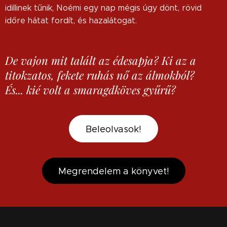
idillinek tűnik, Noémi egy nap mégis úgy dönt, rövid
időre hátat fordít, és hazalátogat.
De vajon mit talált az édesapja?
Ki az a
titokzatos, fekete ruhás nő az álmokból?
És... kié volt a smaragdköves gyűrű?
Beleolvasok!
Megrendelem a könyvet!