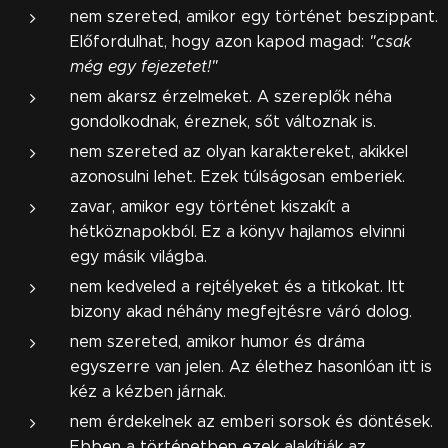
nem szereted, amikor egy történet beszippant.
Előfordulhat, hogy azon kapod magad:
"csak
még egy fejezetet!"
nem akarsz érzelmeket. A szereplők néha
gondolkodnak, éreznek, sőt változnak is.
nem szereted az olyan karaktereket, akikkel
azonosulni lehet. Ezek túlságosan emberiek.
zavar, amikor egy történet kiszakít a
hétköznapokból. Ez a könyv hajlamos elvinni
egy másik világba.
nem kedveled a rejtélyeket és a titkokat. Itt
bizony akad néhány megfejtésre váró dolog.
nem szereted, amikor humor és dráma
egyszerre van jelen. Az élethez hasonlóan itt is
kéz a kézben járnak.
nem érdekelnek az emberi sorsok és döntések.
Ebben a történetben ezek alakítják az