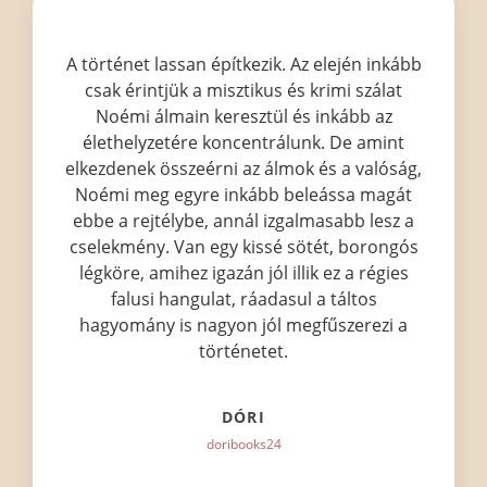
A történet lassan építkezik. Az elején inkább
csak érintjük a misztikus és krimi szálat
Noémi álmain keresztül és inkább az
élethelyzetére koncentrálunk. De amint
elkezdenek összeérni az álmok és a valóság,
Noémi meg egyre inkább beleássa magát
ebbe a rejtélybe, annál izgalmasabb lesz a
cselekmény. Van egy kissé sötét, borongós
légköre, amihez igazán jól illik ez a régies
falusi hangulat, ráadasul a táltos
hagyomány is nagyon jól megfűszerezi a
történetet.
DÓRI
doribooks24