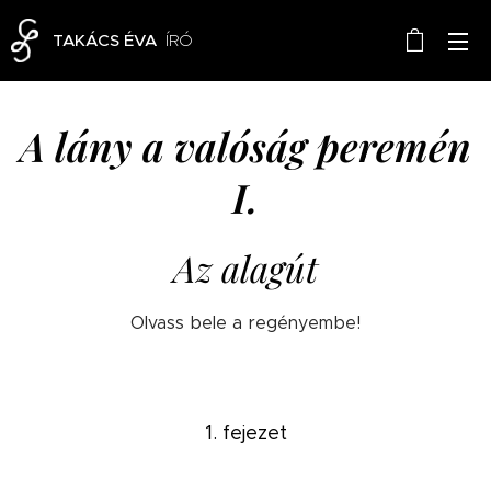
TAKÁCS ÉVA
ÍRÓ
A lány a valóság peremén
I.
Az alagút
Olvass bele a regényembe!
1. fejezet