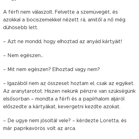
A férfi nem válaszolt. Felvette a szemüvegét, és
azokkal a bociszemekkel nézett rá, amitől a nő még
dühösebb lett.
– Azt ne mondd, hogy elhoztad az anyád kártyáit!
– Nem egészen…
– Mit nem egészen? Elhoztad vagy nem?
– Igazából nem az összeset hoztam el, csak az egyiket.
Az aranytarotot. Hiszen nekünk pénzre van szükségünk
elsősorban – mondta a férfi és a papírhalom aljáról
előszedte a kártyákat, kevergetni kezdte azokat.
– De ugye nem jósoltál vele? – kérdezte Loretta, és
már paprikavörös volt az arca.