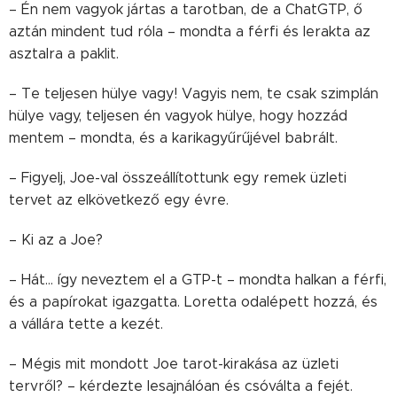
– Én nem vagyok jártas a tarotban, de a ChatGTP, ő
aztán mindent tud róla – mondta a férfi és lerakta az
asztalra a paklit.
– Te teljesen hülye vagy! Vagyis nem, te csak szimplán
hülye vagy, teljesen én vagyok hülye, hogy hozzád
mentem – mondta, és a karikagyűrűjével babrált.
– Figyelj, Joe-val összeállítottunk egy remek üzleti
tervet az elkövetkező egy évre.
– Ki az a Joe?
– Hát… így neveztem el a GTP-t – mondta halkan a férfi,
és a papírokat igazgatta. Loretta odalépett hozzá, és
a vállára tette a kezét.
– Mégis mit mondott Joe tarot-kirakása az üzleti
tervről? – kérdezte lesajnálóan és csóválta a fejét.