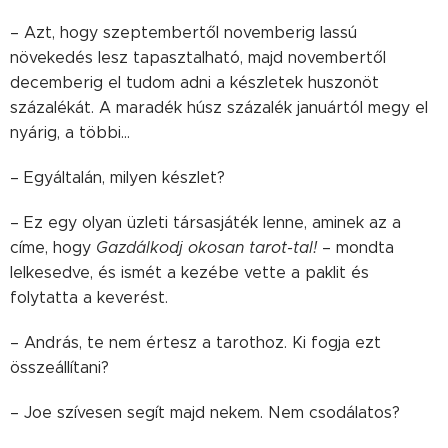
– Azt, hogy szeptembertől novemberig lassú
növekedés lesz tapasztalható, majd novembertől
decemberig el tudom adni a készletek huszonöt
százalékát. A maradék húsz százalék januártól megy el
nyárig, a többi…
– Egyáltalán, milyen készlet?
– Ez egy olyan üzleti társasjáték lenne, aminek az a
címe, hogy
Gazdálkodj okosan tarot-tal!
– mondta
lelkesedve, és ismét a kezébe vette a paklit és
folytatta a keverést.
– András, te nem értesz a tarothoz. Ki fogja ezt
összeállítani?
– Joe szívesen segít majd nekem. Nem csodálatos?