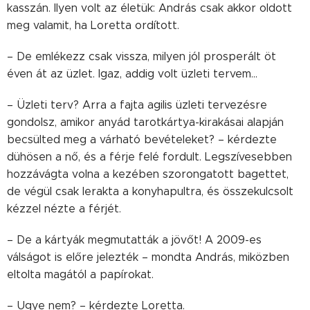
kasszán. Ilyen volt az életük: András csak akkor oldott
meg valamit, ha Loretta ordított.
– De emlékezz csak vissza, milyen jól prosperált öt
éven át az üzlet. Igaz, addig volt üzleti tervem…
– Üzleti terv? Arra a fajta agilis üzleti tervezésre
gondolsz, amikor anyád tarotkártya-kirakásai alapján
becsülted meg a várható bevételeket? – kérdezte
dühösen a nő, és a férje felé fordult. Legszívesebben
hozzávágta volna a kezében szorongatott bagettet,
de végül csak lerakta a konyhapultra, és összekulcsolt
kézzel nézte a férjét.
– De a kártyák megmutatták a jövőt! A 2009-es
válságot is előre jelezték – mondta András, miközben
eltolta magától a papírokat.
– Ugye nem? – kérdezte Loretta.