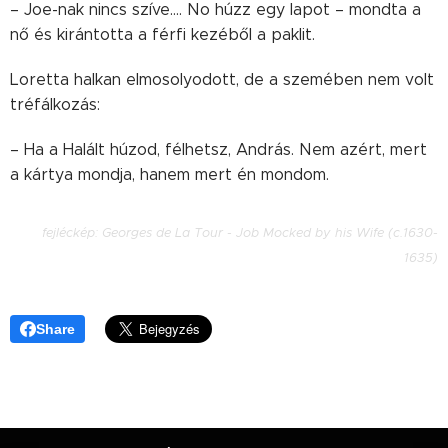
– Joe-nak nincs szíve…. No húzz egy lapot – mondta a
nő és kirántotta a férfi kezéből a paklit.
Loretta halkan elmosolyodott, de a szemében nem volt
tréfálkozás:
– Ha a Halált húzod, félhetsz, András. Nem azért, mert
a kártya mondja, hanem mert én mondom.
fejléckép:
Georges de La Tour - Job Mocked by his Wife (c.1630-
1635)
Share