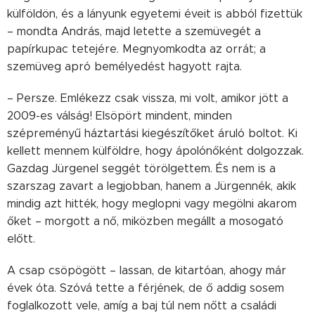
külföldön, és a lányunk egyetemi éveit is abból fizettük
– mondta András, majd letette a szemüvegét a
papírkupac tetejére. Megnyomkodta az orrát; a
szemüveg apró bemélyedést hagyott rajta.
– Persze. Emlékezz csak vissza, mi volt, amikor jött a
2009-es válság! Elsöpört mindent, minden
szépreményű háztartási kiegészítőket áruló boltot. Ki
kellett mennem külföldre, hogy ápolónőként dolgozzak.
Gazdag Jürgenel seggét törölgettem. És nem is a
szarszag zavart a legjobban, hanem a Jürgennék, akik
mindig azt hitték, hogy meglopni vagy megölni akarom
őket – morgott a nő, miközben megállt a mosogató
előtt.
A csap csöpögött – lassan, de kitartóan, ahogy már
évek óta. Szóvá tette a férjének, de ő addig sosem
foglalkozott vele, amíg a baj túl nem nőtt a családi