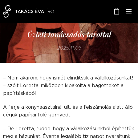
TAKÁCS ÉVA
ÍRÓ
Üzleti tanácsadás tarottal
2025.11.03
– Nem akarom, hogy ismét elindítsuk a vállalkozásunkat!
– szólt Loretta, miközben kipakolta a bagetteket a
papírtáskából.
A férje a konyhaasztalnál ült, és a felszámolás alatt álló
cégük papírjai fölé görnyedt.
– De Loretta, tudod, hogy a vállalkozásunkból építettük
meg a házunkat. Évente legalább tíz napot nyaraltunk