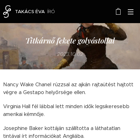
TAKÁCS ÉVA
ÍRÓ
Titkárnő fekete golyóstollal
2023.10.02
Nancy Wake Chanel rúzzsal az ajkán rajtaütést hajtott
végre a Gestapo helyőrsége ellen.
Virginia Hall fél lábbal lett minden idők legsikeresebb
amerikai kémnője.
Josephine Baker kottáján szállította a láthatatlan
tintával írt információkat Angliába.