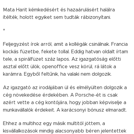
Mata Harit kémkedésért és hazaárulásért halálra
ítélték, holott egyiket sem tudták rábizonyítani.
*
Feljegyzést írok arról, amit a kollégák csinálnak. Francia
kockás füzetbe, fekete tollal. Eddig hatvan oldalt írtam
tele, a spirálfüzet száz lapos. Az igazgatóság előtti
asztal előtt ülök, openoffice vesz körül, rá látok a
karámra. Egyből feltűnik, ha valaki nem dolgozik.
Az igazgató az irodájában ül és elmélyülten dolgozik a
cég növekedése érdekében. A Porsche-ét is csak
azért vette a cég kontójára, hogy jobban képviselje a
munkavállalók érdekeit. A karácsonyi bónusz elmaradt.
Ehhez a multihoz egy másik multitól jöttem, a
kisvállalkozások mindig alacsonyabb béren jelentettek