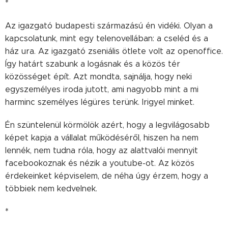
*
Az igazgató budapesti származású én vidéki. Olyan a
kapcsolatunk, mint egy telenovellában: a cseléd és a
ház ura. Az igazgató zseniális ötlete volt az openoffice.
Így határt szabunk a logásnak és a közös tér
közösséget épít. Azt mondta, sajnálja, hogy neki
egyszemélyes iroda jutott, ami nagyobb mint a mi
harminc személyes légüres terünk. Irigyel minket.
Én szüntelenül körmölök azért, hogy a legvilágosabb
képet kapja a vállalat működéséről, hiszen ha nem
lennék, nem tudna róla, hogy az alattvalói mennyit
facebookoznak és nézik a youtube-ot. Az közös
érdekeinket képviselem, de néha úgy érzem, hogy a
többiek nem kedvelnek.
*