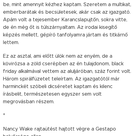
be, mint amennyit kézhez kaptam. Szeretem a multikat,
emberbarátak és becsületesek, akár csak az igazgató.
Apám volt a tejesember Karancslapujtőn, sokra vitte,
de én még őt is túlszárnyaltam. Az irodai kisegítő
képzés mellett, gépíró tanfolyamra jártam és titkárnő
lettem.
Ez az asztal, ami előtt ülök nem az enyém, de a
kövirózsa a zöld cserépben az én tulajdonom, black
friday alkalmával vettem az aluljáróban, száz forint volt.
Három spirálfüzetet teleírtam. Az igazgatótól már
harminckét szóbeli dicséretet kaptam és kilenc
írásbelit, természetesen egyszer sem volt
megrovásban részem.
*
Nancy Wake rajtaütést hajtott végre a Gestapo