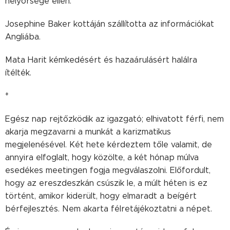
helyőrsége ellen.
Josephine Baker kottáján szállította az információkat
Angliába.
Mata Harit kémkedésért és hazaárulásért halálra
ítélték.
*
Egész nap rejtőzködik az igazgató; elhivatott férfi, nem
akarja megzavarni a munkát a karizmatikus
megjelenésével. Két hete kérdeztem tőle valamit, de
annyira elfoglalt, hogy közölte, a két hónap múlva
esedékes meetingen fogja megválaszolni. Előfordult,
hogy az ereszdeszkán csúszik le, a múlt héten is ez
történt, amikor kiderült, hogy elmaradt a beígért
bérfejlesztés. Nem akarta félretájékoztatni a népet.