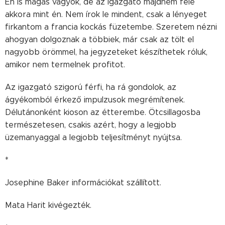
Én is magas vagyok, de az igazgató majdnem fele
akkora mint én. Nem írok le mindent, csak a lényeget
firkantom a francia kockás füzetembe. Szeretem nézni
ahogyan dolgoznak a többiek, már csak az tölt el
nagyobb örömmel, ha jegyzeteket készíthetek róluk,
amikor nem termelnek profitot.
Az igazgató szigorú férfi, ha rá gondolok, az
ágyékomból érkező impulzusok megrémítenek.
Délutánonként kioson az étterembe. Ötcsillagosba
természetesen, csakis azért, hogy a legjobb
üzemanyaggal a legjobb teljesítményt nyújtsa.
*
Josephine Baker információkat szállított.
Mata Harit kivégezték.