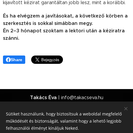
kijavított kézirat garantáltan jobb lesz, mint a korábbi.
És ha elvégzem a javításokat, a következő körben a
szerkesztés is sokkal simábban megy.
Én 2–3 hónapot szoktam a lektori után a kéziratra
szánni.
Share
Takács Éva
| info@takacseva.hu
Minden jog fenntartva | 2026
Sütiket használunk, hogy biztosítsuk a weboldal megfelelő
működését és biztonságát, valamint hogy a lehető legjobb
Általános Szolgáltatási Feltételek
felhasználói élményt kínáljuk Neked.