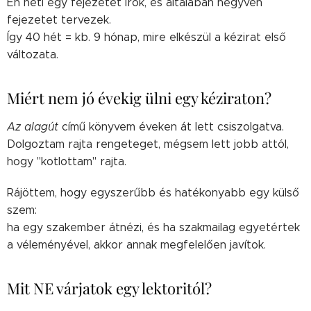
Én heti egy fejezetet írok, és általában negyven
fejezetet tervezek.
Így 40 hét = kb. 9 hónap, mire elkészül a kézirat első
változata.
Miért nem jó évekig ülni egy kéziraton?
Az alagút
című könyvem éveken át lett csiszolgatva.
Dolgoztam rajta rengeteget, mégsem lett jobb attól,
hogy "kotlottam" rajta.
Rájöttem, hogy egyszerűbb és hatékonyabb egy külső
szem:
ha egy szakember átnézi, és ha szakmailag egyetértek
a véleményével, akkor annak megfelelően javítok.
Mit NE várjatok egy lektoritól?