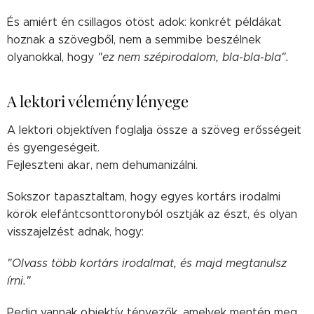
És amiért én csillagos ötöst adok: konkrét példákat
hoznak a szövegből, nem a semmibe beszélnek
olyanokkal, hogy
"ez nem szépirodalom, bla-bla-bla".
A lektori vélemény lényege
A lektori objektíven foglalja össze a szöveg erősségeit
és gyengeségeit.
Fejleszteni akar, nem dehumanizálni.
Sokszor tapasztaltam, hogy egyes kortárs irodalmi
körök elefántcsonttoronyból osztják az észt, és olyan
visszajelzést adnak, hogy:
"Olvass több kortárs irodalmat, és majd megtanulsz
írni."
Pedig vannak objektív tényezők, amelyek mentén meg