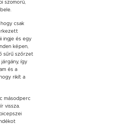
bi szomorú,
bele.
, hogy csak
érkezett
i ingje és egy
inden képen,
ző sűrű szőrzet
járgány, így
tam és a
hogy rikít a
inc másodperc
r vissza.
 bicepszei
ándékot