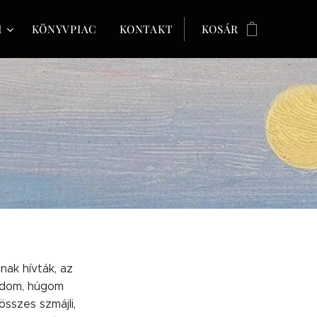
M
KÖNYVPIAC
KONTAKT
KOSÁR
inak hívták, az
tudom, húgom
sszes szmájli,