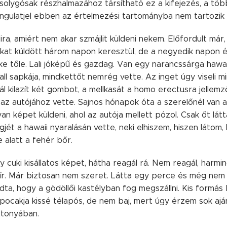
solygósak részhalmazához társítható ez a kifejezés, a töb
angulatjel ebben az értelmezési tartományba nem tartozik 
ra, amiért nem akar szmájlit küldeni nekem. Előfordult már
okat küldött három napon keresztül, de a negyedik napon 
e tőle. Lali jóképű és gazdag. Van egy narancssárga hawai
l sapkája, mindkettőt nemrég vette. Az inget úgy viseli m
l kilazít két gombot, a mellkasát a homo erectusra jellem
 az autójához vette. Sajnos hónapok óta a szerelőnél van a 
an képet küldeni, ahol az autója mellett pózol. Csak őt lát
gjét a hawaii nyaralásán vette, neki elhiszem, hiszen látom, 
alatt a fehér bőr.
y cuki kisállatos képet, hátha reagál rá. Nem reagál, harm
 ír. Már biztosan nem szeret. Látta egy perce és még nem í
ta, hogy a gödöllői kastélyban fog megszállni. Kis formás
 pocakja kissé télapós, de nem baj, mert úgy érzem sok aj
ttonyában.