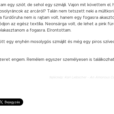
tam egy
sziát
, de sehol egy szmájli. Vajon mit követtem el,
osolyráncok az arcáról? Talán nem tetszett neki a múltkor
a fürdőruha nem is rajtam volt, hanem egy fogasra akaszt
ódjon az egész textília. Neonsárga volt, de lehet a pink fü
felakasztanom a fogasra. Elrontottam.
ldött egy enyhén mosolygós szmájlit és még egy piros szívec
szeret engem. Remélem egyszer személyesen is találkozhat
fejléckép: Karl Liebscher - An Amorous C