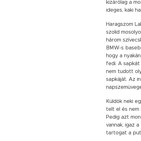
kizárólag a mo
ideges, kaki h
Haragszom Lali
szolid mosoly
három szívecsk
BMW-s basebal
hogy a nyakáná
fedi. A sapkát
nem tudott oly
sapkáját. Az in
napszemüvege 
Küldök neki eg
telt el és nem
Pedig azt mond
vannak, igaz a
tartogat a pu