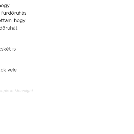
 hogy
i fürdőruhás
ottam, hogy
rdőruhát
skét is
ok vele.
ouple In Moonlight