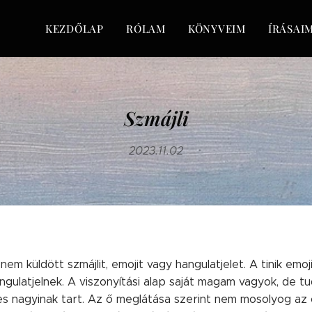
KEZDŐLAP
RÓLAM
KÖNYVEIM
ÍRÁSAI
Szmájli
2023.11.02
nem küldött szmájlit, emojit vagy hangulatjelet. A tinik emoj
gulatjelnek. A viszonyítási alap saját magam vagyok, de 
s nagyinak tart. Az ő meglátása szerint nem mosolyog az ö