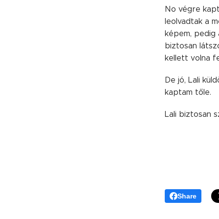
No végre kap
leolvadtak a m
képem, pedig 
biztosan látsz
kellett volna 
De jó, Lali kü
kaptam tőle.
Lali biztosan 
Share