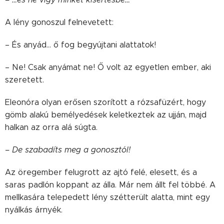
A lény gonoszul felnevetett:
– És anyád… ő fog begyújtani alattatok!
– Ne! Csak anyámat ne! Ő volt az egyetlen ember, aki
szeretett.
Eleonóra olyan erősen szorított a rózsafüzért, hogy
gömb alakú bemélyedések keletkeztek az ujján, majd
halkan az orra alá súgta.
– De szabadíts meg a gonosztól!
Az öregember felugrott az ajtó felé, elesett, és a
saras padlón koppant az álla. Már nem állt fel többé. A
mellkasára telepedett lény szétterült alatta, mint egy
nyálkás árnyék.