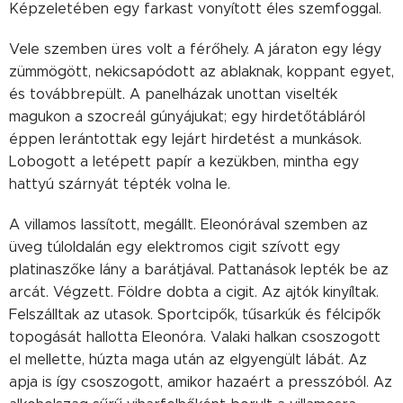
Képzeletében egy farkast vonyított éles szemfoggal.
Vele szemben üres volt a férőhely. A járaton egy légy
zümmögött, nekicsapódott az ablaknak, koppant egyet,
és továbbrepült. A panelházak unottan viselték
magukon a szocreál gúnyájukat; egy hirdetőtábláról
éppen lerántottak egy lejárt hirdetést a munkások.
Lobogott a letépett papír a kezükben, mintha egy
hattyú szárnyát tépték volna le.
A villamos lassított, megállt. Eleonórával szemben az
üveg túloldalán egy elektromos cigit szívott egy
platinaszőke lány a barátjával. Pattanások lepték be az
arcát. Végzett. Földre dobta a cigit. Az ajtók kinyíltak.
Felszálltak az utasok. Sportcipők, tűsarkúk és félcipők
topogását hallotta Eleonóra. Valaki halkan csoszogott
el mellette, húzta maga után az elgyengült lábát. Az
apja is így csoszogott, amikor hazaért a presszóból. Az