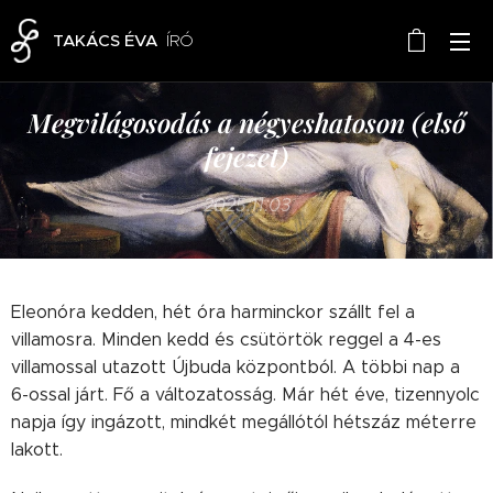
TAKÁCS ÉVA
ÍRÓ
Megvilágosodás a négyeshatoson (első
fejezet)
2025.11.03
Eleonóra kedden, hét óra harminckor szállt fel a
villamosra. Minden kedd és csütörtök reggel a 4-es
villamossal utazott Újbuda központból. A többi nap a
6-ossal járt. Fő a változatosság. Már hét éve, tizennyolc
napja így ingázott, mindkét megállótól hétszáz méterre
lakott.