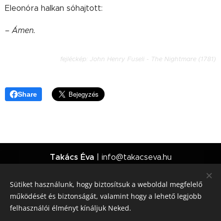
Eleonóra halkan sóhajtott:
– Ámen.
fejléckép:
John Henry Fuseli - The Nightmare (1781)
Share
Takács Éva
| info@takacseva.hu
Minden jog fenntartva | 2026
Sütiket használunk, hogy biztosítsuk a weboldal megfelelő
működését és biztonságát, valamint hogy a lehető legjobb
Általános Szolgáltatási Feltételek
felhasználói élményt kínáljuk Neked.