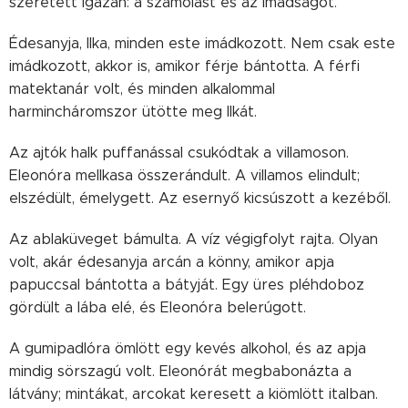
szeretett igazán: a számolást és az imádságot.
Édesanyja, Ilka, minden este imádkozott. Nem csak este
imádkozott, akkor is, amikor férje bántotta. A férfi
matektanár volt, és minden alkalommal
harmincháromszor ütötte meg Ilkát.
Az ajtók halk puffanással csukódtak a villamoson.
Eleonóra mellkasa összerándult. A villamos elindult;
elszédült, émelygett. Az esernyő kicsúszott a kezéből.
Az ablaküveget bámulta. A víz végigfolyt rajta. Olyan
volt, akár édesanyja arcán a könny, amikor apja
papuccsal bántotta a bátyját. Egy üres pléhdoboz
gördült a lába elé, és Eleonóra belerúgott.
A gumipadlóra ömlött egy kevés alkohol, és az apja
mindig sörszagú volt. Eleonórát megbabonázta a
látvány; mintákat, arcokat keresett a kiömlött italban.