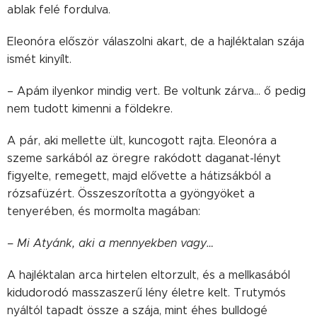
ablak felé fordulva.
Eleonóra először válaszolni akart, de a hajléktalan szája
ismét kinyílt.
– Apám ilyenkor mindig vert. Be voltunk zárva… ő pedig
nem tudott kimenni a földekre.
A pár, aki mellette ült, kuncogott rajta. Eleonóra a
szeme sarkából az öregre rakódott daganat-lényt
figyelte, remegett, majd elővette a hátizsákból a
rózsafüzért. Összeszorította a gyöngyöket a
tenyerében, és mormolta magában:
– Mi Atyánk, aki a mennyekben vagy…
A hajléktalan arca hirtelen eltorzult, és a mellkasából
kidudorodó masszaszerű lény életre kelt. Trutymós
nyáltól tapadt össze a szája, mint éhes bulldogé