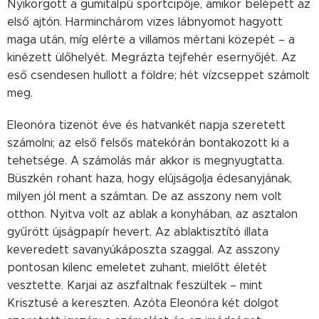
Nyikorgott a gumitalpú sportcipője, amikor belépett az
első ajtón. Harminchárom vizes lábnyomot hagyott
maga után, míg elérte a villamos mértani közepét – a
kinézett ülőhelyét. Megrázta tejfehér esernyőjét. Az
eső csendesen hullott a földre; hét vízcseppet számolt
meg.
Eleonóra tizenöt éve és hatvankét napja szeretett
számolni; az első felsős matekórán bontakozott ki a
tehetsége. A számolás már akkor is megnyugtatta.
Büszkén rohant haza, hogy elújságolja édesanyjának,
milyen jól ment a számtan. De az asszony nem volt
otthon. Nyitva volt az ablak a konyhában, az asztalon
gyűrött újságpapír hevert. Az ablaktisztító illata
keveredett savanyúkáposzta szaggal. Az asszony
pontosan kilenc emeletet zuhant, mielőtt életét
vesztette. Karjai az aszfaltnak feszültek – mint
Krisztusé a kereszten. Azóta Eleonóra két dolgot