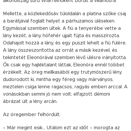
alkoholszag sűrű viharfelhőként borult a villamosra.
Mellette, a közlekedősáv túloldalán a platina szőke csaj
a barátjával foglalt helyet a párhuzamos üléseken.
Egymással szemben ültek. A fiú a tenyerébe vette a
lány kezét, a lány hófehér ujjait fújta és masszírozta.
Odahajolt hozzá a lány, és egy puszit lehelt a fiú fülére.
A lány összeszorította az orrát a másik kezével, és
tekintetét Eleonórával szemben lévő ülésre irányította.
Ők csak egy hajléktalant láttak, Eleonóra ennél többet
érzékelt. Az öreg mellkasából egy trutymószerű lény
dudorodott ki, mintha egy féreg vagy márványos,
meztelen csiga lenne ragacsos, ragyás emberi arccal. A
vonásokban semmi jó nem volt; elfajzott démoni
ábrázat ült a lény arcán.
Az öregember felhördült.
– Már megint esik… Utálom ezt az időt – morogta az