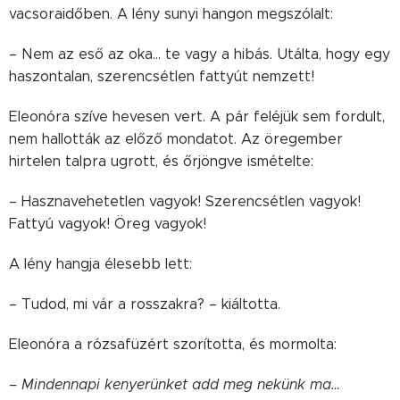
vacsoraidőben. A lény sunyi hangon megszólalt:
– Nem az eső az oka… te vagy a hibás. Utálta, hogy egy
haszontalan, szerencsétlen fattyút nemzett!
Eleonóra szíve hevesen vert. A pár feléjük sem fordult,
nem hallották az előző mondatot. Az öregember
hirtelen talpra ugrott, és őrjöngve ismételte:
– Hasznavehetetlen vagyok! Szerencsétlen vagyok!
Fattyú vagyok! Öreg vagyok!
A lény hangja élesebb lett:
– Tudod, mi vár a rosszakra? – kiáltotta.
Eleonóra a rózsafüzért szorította, és mormolta:
– Mindennapi kenyerünket add meg nekünk ma…