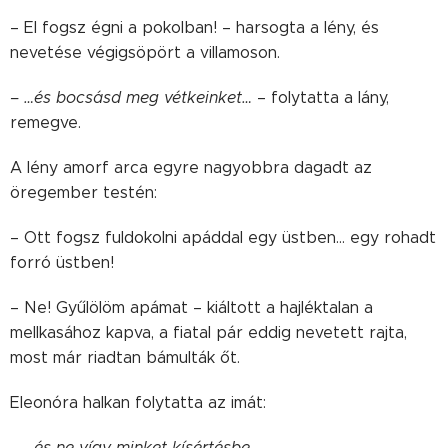
– El fogsz égni a pokolban! – harsogta a lény, és
nevetése végigsöpört a villamoson.
– …és bocsásd meg vétkeinket…
– folytatta a lány,
remegve.
A lény amorf arca egyre nagyobbra dagadt az
öregember testén:
– Ott fogsz fuldokolni apáddal egy üstben… egy rohadt
forró üstben!
– Ne! Gyűlölöm apámat – kiáltott a hajléktalan a
mellkasához kapva, a fiatal pár eddig nevetett rajta,
most már riadtan bámulták őt.
Eleonóra halkan folytatta az imát:
– …és ne vígy minket kísértésbe…