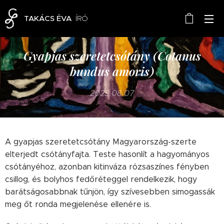
TAKÁCS ÉVA
ÍRÓ
Gyapjas szeretetcsótány (Cotanus
bundus amoris)
2025.08.07
A gyapjas szeretetcsótány Magyarország-szerte
elterjedt csótányfajta. Teste hasonlít a hagyományos
csótányéhoz, azonban kitinváza rózsaszínes fényben
csillog, és bolyhos fedőréteggel rendelkezik, hogy
barátságosabbnak tűnjön, így szívesebben simogassák
meg őt ronda megjelenése ellenére is.