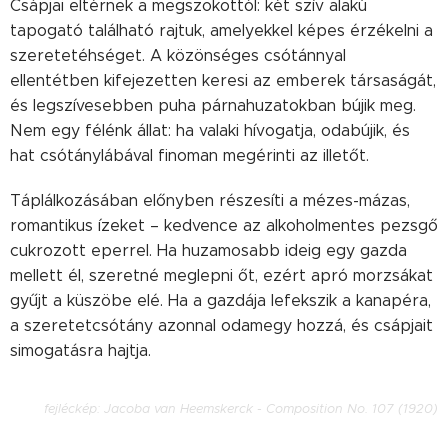
Csápjai eltérnek a megszokottól: két szív alakú
tapogató található rajtuk, amelyekkel képes érzékelni a
szeretetéhséget. A közönséges csótánnyal
ellentétben kifejezetten keresi az emberek társaságát,
és legszívesebben puha párnahuzatokban bújik meg.
Nem egy félénk állat: ha valaki hívogatja, odabújik, és
hat csótánylábával finoman megérinti az illetőt.
Táplálkozásában előnyben részesíti a mézes-mázas,
romantikus ízeket – kedvence az alkoholmentes pezsgő
cukrozott eperrel. Ha huzamosabb ideig egy gazda
mellett él, szeretné meglepni őt, ezért apró morzsákat
gyűjt a küszöbe elé. Ha a gazdája lefekszik a kanapéra,
a szeretetcsótány azonnal odamegy hozzá, és csápjait
simogatásra hajtja.
fejléckép:
Jacoba van Heemskerck - Composition No. 107 (1920)