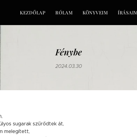
KEZDŐLAP
RÓLAM
KÖNYVEIM
ÍRÁSAI
Fénybe
2024.03.30
m,
súlyos sugarak szűrődtek át,
m melegített,