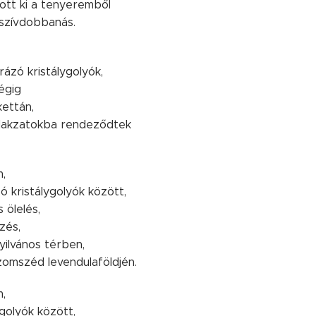
llott ki a tenyeremből
 szívdobbanás.
rázó kristálygolyók,
égig
kettán,
alakzatokba rendeződtek
m,
ó kristálygolyók között,
 ölelés,
zés,
yilvános térben,
zomszéd levendulaföldjén.
m,
ygolyók között,