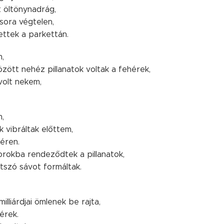
t öltönynadrág,
sora végtelen,
ettek a parkettán.
m,
zött nehéz pillanatok voltak a fehérek,
volt nekem,
m,
k vibráltak előttem,
éren.
rokba rendeződtek a pillanatok,
tszó sávot formáltak.
milliárdjai ömlenek be rajta,
érek.