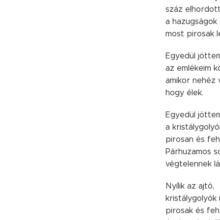
száz elhordot
a hazugságok 
most pirosak l
Egyedül jötte
az emlékeim kö
amikor nehéz 
hogy élek.
Egyedül jötte
a kristálygolyó
pirosan és feh
Párhuzamos so
végtelennek lá
Nyílik az ajtó,
kristálygolyók 
pirosak és feh