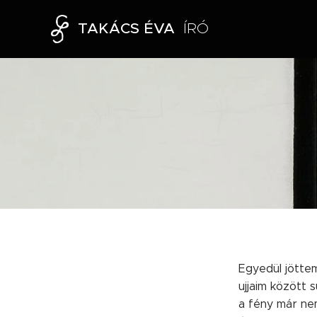
TAKÁCS ÉVA
ÍRÓ
Egyedül jötte
ujjaim között 
a fény már ne