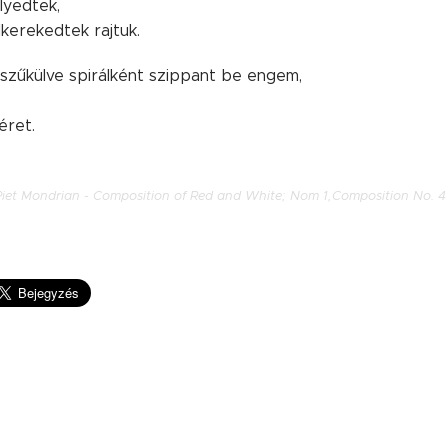
llyedtek,
lkerekedtek rajtuk.
 szűkülve spirálként szippant be engem,
éret.
Piet Mondrian - Composition of Red and White; Nom 1,Composition No. 4