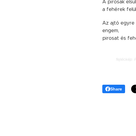
A pirosak elsü
a fehérek felü
Az ajtó egyre
engem,
pirosat és feh
fejléckép:
Share