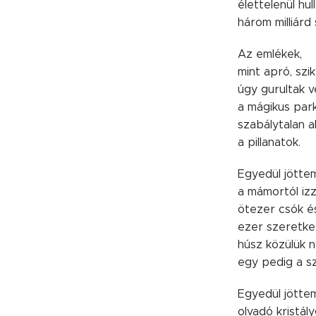
élettelenül hu
három milliárd
Az emlékek,
mint apró, szik
úgy gurultak v
a mágikus par
szabálytalan 
a pillanatok.
Egyedül jötte
a mámortól izz
ötezer csók és
ezer szeretke
húsz közülük n
egy pedig a s
Egyedül jötte
olvadó kristál