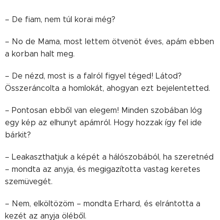
– De fiam, nem túl korai még?
– No de Mama, most lettem ötvenöt éves, apám ebben
a korban halt meg.
– De nézd, most is a falról figyel téged! Látod?
Összeráncolta a homlokát, ahogyan ezt bejelentetted.
– Pontosan ebből van elegem! Minden szobában lóg
egy kép az elhunyt apámról. Hogy hozzak így fel ide
bárkit?
– Leakaszthatjuk a képét a hálószobából, ha szeretnéd
– mondta az anyja, és megigazította vastag keretes
szemüvegét.
– Nem, elköltözöm – mondta Erhard, és elrántotta a
kezét az anyja öléből.