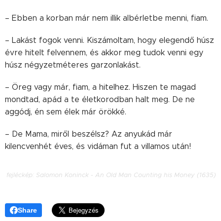
– Ebben a korban már nem illik albérletbe menni, fiam.
– Lakást fogok venni. Kiszámoltam, hogy elegendő húsz
évre hitelt felvennem, és akkor meg tudok venni egy
húsz négyzetméteres garzonlakást.
– Öreg vagy már, fiam, a hitelhez. Hiszen te magad
mondtad, apád a te életkorodban halt meg. De ne
aggódj, én sem élek már örökké.
– De Mama, miről beszélsz? Az anyukád már
kilencvenhét éves, és vidáman fut a villamos után!
fejléckép:
Salomon Koninck - An Old Man Counting his Money (1635)
Share