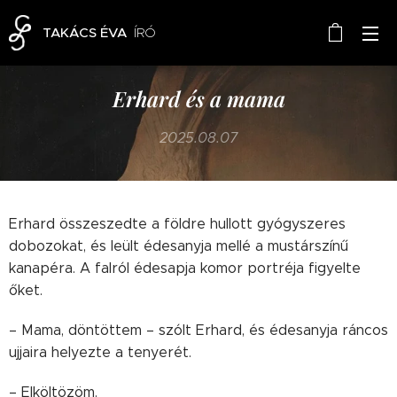
TAKÁCS ÉVA
ÍRÓ
Erhard és a mama
2025.08.07
Erhard összeszedte a földre hullott gyógyszeres
dobozokat, és leült édesanyja mellé a mustárszínű
kanapéra. A falról édesapja komor portréja figyelte
őket.
– Mama, döntöttem – szólt Erhard, és édesanyja ráncos
ujjaira helyezte a tenyerét.
– Elköltözöm.