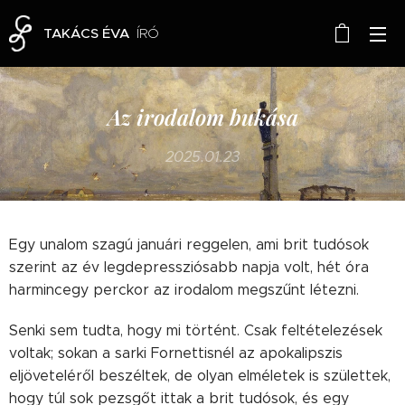
TAKÁCS ÉVA
ÍRÓ
Az irodalom bukása
2025.01.23
Egy unalom szagú januári reggelen, ami brit tudósok
szerint az év legdepressziósabb napja volt, hét óra
harmincegy perckor az irodalom megszűnt létezni.
Senki sem tudta, hogy mi történt. Csak feltételezések
voltak; sokan a sarki Fornettisnél az apokalipszis
eljöveteléről beszéltek, de olyan elméletek is születtek,
hogy túl sok pezsgőt ittak a brit tudósok, és egy