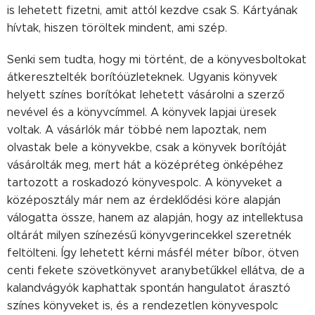
is lehetett fizetni, amit attól kezdve csak S. Kártyának
hívtak, hiszen töröltek mindent, ami szép.
Senki sem tudta, hogy mi történt, de a könyvesboltokat
átkeresztelték borítóüzleteknek. Ugyanis könyvek
helyett színes borítókat lehetett vásárolni a szerző
nevével és a könyvcímmel. A könyvek lapjai üresek
voltak. A vásárlók már többé nem lapoztak, nem
olvastak bele a könyvekbe, csak a könyvek borítóját
vásárolták meg, mert hát a középréteg önképéhez
tartozott a roskadozó könyvespolc. A könyveket a
középosztály már nem az érdeklődési köre alapján
válogatta össze, hanem az alapján, hogy az intellektusa
oltárát milyen színezésű könyvgerincekkel szeretnék
feltölteni. Így lehetett kérni másfél méter bíbor, ötven
centi fekete szövetkönyvet aranybetűkkel ellátva, de a
kalandvágyók kaphattak spontán hangulatot árasztó
színes könyveket is, és a rendezetlen könyvespolc