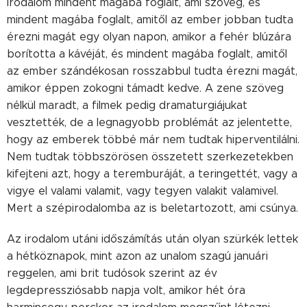
irodalom mindent magába foglalt, ami szöveg, és
mindent magába foglalt, amitől az ember jobban tudta
érezni magát egy olyan napon, amikor a fehér blúzára
borította a kávéját, és mindent magába foglalt, amitől
az ember szándékosan rosszabbul tudta érezni magát,
amikor éppen zokogni támadt kedve. A zene szöveg
nélkül maradt, a filmek pedig dramaturgiájukat
vesztették, de a legnagyobb problémát az jelentette,
hogy az emberek többé már nem tudtak hiperventilálni.
Nem tudtak többszörösen összetett szerkezetekben
kifejteni azt, hogy a teremburáját, a teringettét, vagy a
vigye el valami valamit, vagy tegyen valakit valamivel.
Mert a szépirodalomba az is beletartozott, ami csúnya.
Az irodalom utáni időszámítás után olyan szürkék lettek
a hétköznapok, mint azon az unalom szagú januári
reggelen, ami brit tudósok szerint az év
legdepressziósabb napja volt, amikor hét óra