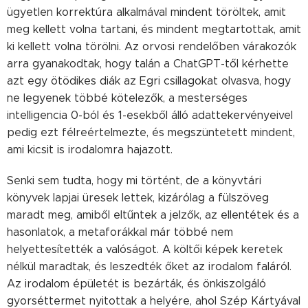
ügyetlen korrektúra alkalmával mindent töröltek, amit
meg kellett volna tartani, és mindent megtartottak, amit
ki kellett volna törölni. Az orvosi rendelőben várakozók
arra gyanakodtak, hogy talán a ChatGPT-től kérhette
azt egy ötödikes diák az Egri csillagokat olvasva, hogy
ne legyenek többé kötelezők, a mesterséges
intelligencia 0-ból és 1-esekből álló adattekervényeivel
pedig ezt félreértelmezte, és megszüntetett mindent,
ami kicsit is irodalomra hajazott.
Senki sem tudta, hogy mi történt, de a könyvtári
könyvek lapjai üresek lettek, kizárólag a fülszöveg
maradt meg, amiből eltűntek a jelzők, az ellentétek és a
hasonlatok, a metaforákkal már többé nem
helyettesítették a valóságot. A költői képek keretek
nélkül maradtak, és leszedték őket az irodalom faláról.
Az irodalom épületét is bezárták, és önkiszolgáló
gyorséttermet nyitottak a helyére, ahol Szép Kártyával