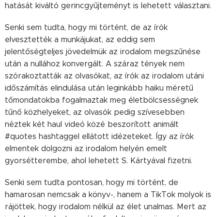
hatását kiváltó gerincgyűjteményt is lehetett választani.
Senki sem tudta, hogy mi történt, de az írók
elvesztették a munkájukat, az eddig sem
jelentőségteljes jövedelmük az irodalom megszűnése
után a nullához konvergált. A száraz tények nem
szórakoztatták az olvasókat, az írók az irodalom utáni
időszámítás elindulása után leginkább haiku méretű
tőmondatokba fogalmaztak meg életbölcsességnek
tűnő közhelyeket, az olvasók pedig szívesebben
néztek két haul videó közé beszorított animált
#quotes hashtaggel ellátott idézeteket. Így az írók
elmentek dolgozni az irodalom helyén emelt
gyorsétterembe, ahol lehetett S. Kártyával fizetni.
Senki sem tudta pontosan, hogy mi történt, de
hamarosan nemcsak a könyv-, hanem a TikTok molyok is
rájöttek, hogy irodalom nélkül az élet unalmas. Mert az