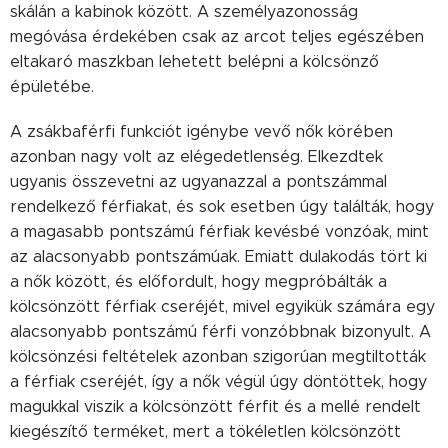
skálán a kabinok között. A személyazonosság
megóvása érdekében csak az arcot teljes egészében
eltakaró maszkban lehetett belépni a kölcsönző
épületébe.
A zsákbaférfi funkciót igénybe vevő nők körében
azonban nagy volt az elégedetlenség. Elkezdtek
ugyanis összevetni az ugyanazzal a pontszámmal
rendelkező férfiakat, és sok esetben úgy találták, hogy
a magasabb pontszámú férfiak kevésbé vonzóak, mint
az alacsonyabb pontszámúak. Emiatt dulakodás tört ki
a nők között, és előfordult, hogy megpróbálták a
kölcsönzött férfiak cseréjét, mivel egyikük számára egy
alacsonyabb pontszámú férfi vonzóbbnak bizonyult. A
kölcsönzési feltételek azonban szigorúan megtiltották
a férfiak cseréjét, így a nők végül úgy döntöttek, hogy
magukkal viszik a kölcsönzött férfit és a mellé rendelt
kiegészítő terméket, mert a tökéletlen kölcsönzött