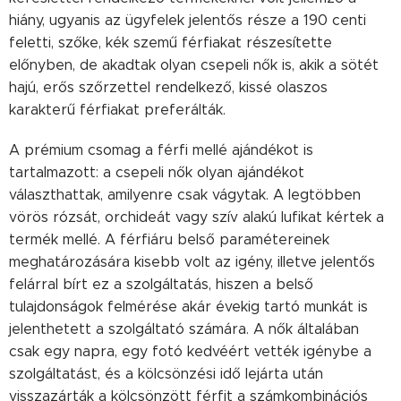
hiány, ugyanis az ügyfelek jelentős része a 190 centi
feletti, szőke, kék szemű férfiakat részesítette
előnyben, de akadtak olyan csepeli nők is, akik a sötét
hajú, erős szőrzettel rendelkező, kissé olaszos
karakterű férfiakat preferálták.
A prémium csomag a férfi mellé ajándékot is
tartalmazott: a csepeli nők olyan ajándékot
választhattak, amilyenre csak vágytak. A legtöbben
vörös rózsát, orchideát vagy szív alakú lufikat kértek a
termék mellé. A férfiáru belső paramétereinek
meghatározására kisebb volt az igény, illetve jelentős
felárral bírt ez a szolgáltatás, hiszen a belső
tulajdonságok felmérése akár évekig tartó munkát is
jelenthetett a szolgáltató számára. A nők általában
csak egy napra, egy fotó kedvéért vették igénybe a
szolgáltatást, és a kölcsönzési idő lejárta után
visszazárták a kölcsönzött férfit a számkombinációs