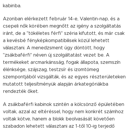
kabinba.
Azonban elérkezett február 14-e, Valentin-nap, és a
csepeli nők körében megnőtt az igény a szolgáltatás
iránt, de a "tökéletes férfi" széria kifutott, és már csak
a kevésbé fényképkompatibilisek közül lehetett
választani. A menedzsment úgy döntött, hogy
"zsákbaférfi" néven új szolgáltatást vezet be. A
termékeket arcmarkánsság, fogak állapota, szemszín
élénksége, szájszag, testzsír és izomtömeg
szempontjából vizsgálták, és az egyes részterületeken
mutatott teljesítményük alapján árkategóriákba
rendezték őket.
A zsákbaférfi kabinok szintén a kölcsönző épületében
voltak, azzal az eltéréssel, hogy nem konkrét számhoz
voltak kötve, hanem a blokk beolvasását követően
szabadon lehetett választani az 1-től 10-ig terjedő