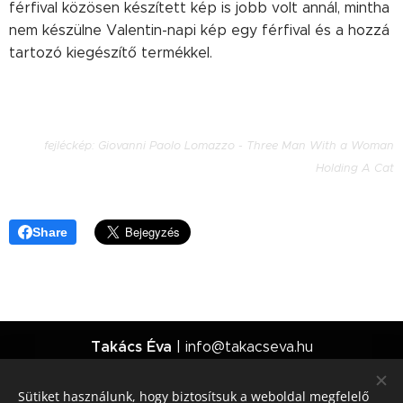
férfival közösen készített kép is jobb volt annál, mintha
nem készülne Valentin-napi kép egy férfival és a hozzá
tartozó kiegészítő termékkel.
fejléckép:
Giovanni Paolo Lomazzo - Three Man With a Woman
Holding A Cat
Share
Takács Éva
| info@takacseva.hu
Minden jog fenntartva | 2026
Sütiket használunk, hogy biztosítsuk a weboldal megfelelő