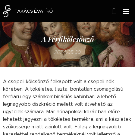
TAKÁCS ÉVA
ÍRÓ
A Férfikölcsönző
2024.05.30
A csepeli kölcsönző felkapott volt a csepeli nők
körében. A tökéletes, tiszta, bontatlan csomagolású
férfiáru egy számkombinációs kabinban, a lehető
legnagyobb diszkréció mellett volt átvehető az
ügyfelek számára. Már hónapokkal korábban előre
lehetett jegyezni a tökéletes termékre, ami a készletek
szűkössége miatt ajánlott volt. Főleg a legnagyobb
kereslettel rendelkező termékeknél volt jellemző a