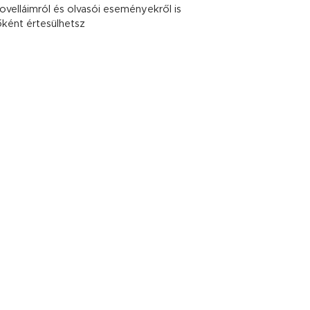
novelláimról és olvasói eseményekről is
őként értesülhetsz