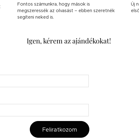
Fontos számunkra, hogy mások is
Új 
t
megszeressék az olvasást – ebben szeretnék
els
segíteni neked is.
Igen, kérem az ajándékokat!
Feliratkozom