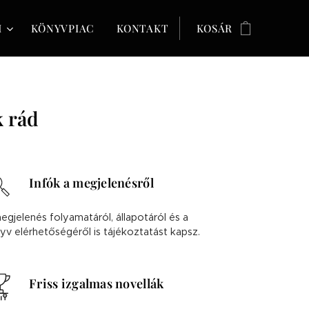
M
KÖNYVPIAC
KONTAKT
KOSÁR
k rád
Infók a megjelenésről
egjelenés folyamatáról, állapotáról és a
yv elérhetőségéről is tájékoztatást kapsz.
Friss izgalmas novellák